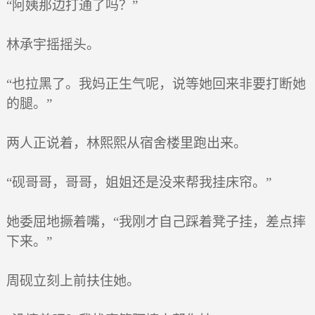
“阿姨那边打通了吗？”
林承宇摇摇头。
“也拉黑了。我妈正生气呢，说等她回来非要打断她
的腿。”
两人正说着，林熙熙从宿舍楼里跑出来。
“砚哥哥，哥哥，姐姐还是没来帮我挂床帘。”
她委屈地撅着嘴，“我刚才自己踩着凳子挂，差点摔
下来。”
周砚立刻上前扶住她。