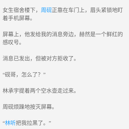
女生宿舍楼下，
周砚
正靠在车门上，眉头紧锁地盯
着手机屏幕。
屏幕上，他发给我的消息旁边，赫然是一个鲜红的
感叹号。
消息已发出，但被对方拒收了。
“砚哥，怎么了？”
林承宇提着两个空水壶走过来。
周砚烦躁地按灭屏幕。
“
林听
把我拉黑了。”