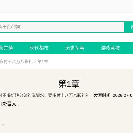
频言情
现代都市
历史军事
游戏竞技
多付十八万八彩礼
> 第1章
第1章
《
不喝新娘弟弟的洗脚水，要多付十八万八彩礼
》 发表时间: 2026-07-0
臭味逼人。
”