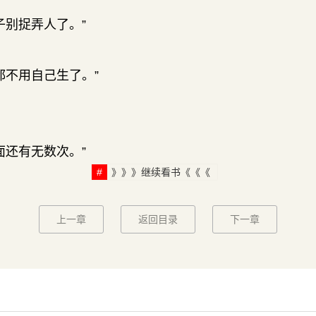
子别捉弄人了。”
都不用自己生了。”
面还有无数次。”
》》》继续看书《《《
上一章
返回目录
下一章