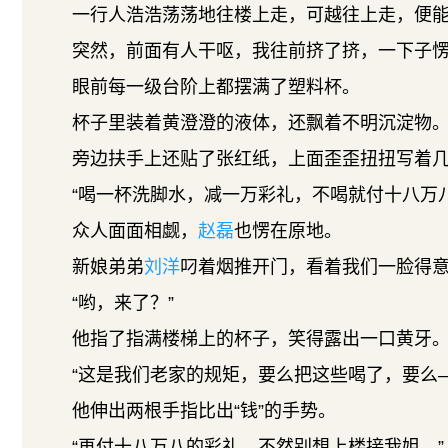
一行人浩浩荡荡地往楼上走，可越往上走，便
突然，前面有人干呕，我往前挤了挤，一下子
眼前每一级台阶上都摆满了塑料杯。
杯子里装着黄澄澄的液体，还飘着不明沉淀物
旁边扶手上还贴了张红纸，上面歪歪扭扭写着
“喝一杯洗脚水，减一万彩礼，不喝就付十八万八
众人面面相觑，
赵磊
也愣在原地。
新娘弟弟
刘洋
叼着烟推开门，看着我们一脸得
“哟，来了？”
他指了指满楼梯上的杯子，笑得露出一口黄牙
“这是我们老家的规矩，要么把这些喝了，要么—
他伸出两根手指比出“钱”的手势。
“再付十八万八的彩礼，不然别想上楼接我姐。”