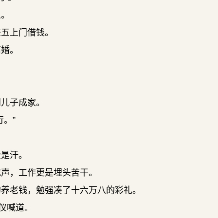
么。
差五上门借钱。
离婚。
到儿子成家。
。”
。
全是汗。
吭声，工作更是埋头苦干。
的养老钱，勉强凑了十六万八的彩礼。
仪喊道。