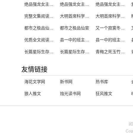
绝品强龙女主角是谁的
绝品强龙女主角是谁扮演的
绝品强龙女主角是谁啊
完整文集阅读燕云舒心
大明首席科学官完整版
大明首席科学官完整版免费阅读
都市之极品仙官 八方风云
都市之极品仙官
又一个寂寞冬夏全章节
优质全文阅读你是一抹亮光
县一中的班主任有编制吗
县一中的班主任是谁
长篇星际生存手札在线阅读
长篇星际生存手札免费阅读
青梅之死玉竹大结局完整文本阅读
友情链接
海花文学网
新书网
热书库
狼人推文
烛光读书网
狂风推文
如
Cop