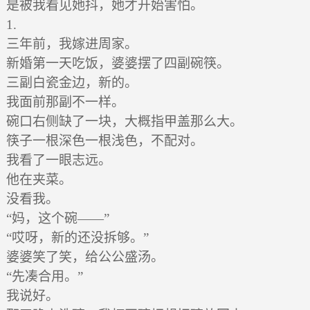
是被我看见她抖，她才开始害怕。
1.
三年前，我嫁进周家。
新婚第一天吃饭，婆婆摆了四副碗筷。
三副白瓷金边，新的。
我面前那副不一样。
碗口右侧缺了一块，大概指甲盖那么大。
筷子一根深色一根浅色，不配对。
我看了一眼志远。
他在夹菜。
没看我。
“妈，这个碗——”
“哎呀，新的还没拆够。”
婆婆笑了笑，给公公盛汤。
“先凑合用。”
我说好。