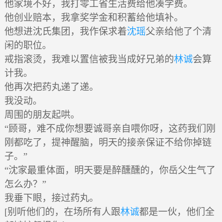
他家境不好，我打零工省生活费给他凑学费。
他创业赔本，我拿奖学金和积蓄给他填补。
他想进沈氏集团，我作保求着
沈瑶
父亲给他了个清
闲的职位。
戒指滚烫，我难以置信被我当成好兄弟的
林诚
会算
计我。
他再次把药丸递了递。
我没动。
周围的朋友起哄。
“顾哥，难不成你想要诚哥亲自喂你呀，这药我们刚
刚都吃了，提神醒脑，明天的接亲保证不给你掉链
子。”
“沈家最重体面，明天要是醉醺醺的，你岳父生气了
怎么办？”
我垂下眼，接过药丸。
[别听他们的，在场所有人跟
林诚
都是一伙，他们全