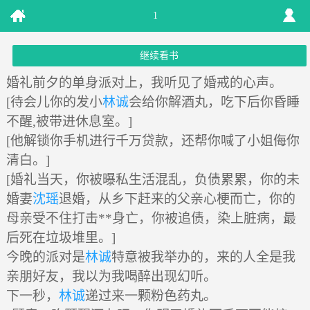
1
继续看书
婚礼前夕的单身派对上，我听见了婚戒的心声。
[待会儿你的发小
林诚
会给你解酒丸，吃下后你昏睡
不醒,被带进休息室。]
[他解锁你手机进行千万贷款，还帮你喊了小姐侮你
清白。]
[婚礼当天，你被曝私生活混乱，负债累累，你的未
婚妻
沈瑶
退婚，从乡下赶来的父亲心梗而亡，你的
母亲受不住打击**身亡，你被追债，染上脏病，最
后死在垃圾堆里。]
今晚的派对是
林诚
特意被我举办的，来的人全是我
亲朋好友，我以为我喝醉出现幻听。
下一秒，
林诚
递过来一颗粉色药丸。