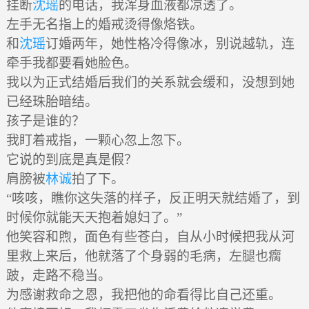
挂断
沈瑶
的电话，我浑身血液都凉透了。
左手无名指上的婚戒烫得像烙铁。
和
沈瑶
订婚两年，她性格冷得像冰，别说越轨，连
牵手我都要看她脸色。
我以为正式结婚后我们的关系就会缓和，没想到她
已经珠胎暗结。
孩子是谁的？
我盯着戒指，一颗心忽上忽下。
它说的到底是真是假？
肩膀被
林诚
拍了下。
“咳咳，瞧你这失落的样子，反正明天就结婚了，到
时候你就能天天抱着媳妇了。”
他笑容和煦，面色有些苍白，自从小时候把我从河
里救上来后，他就落了个身弱的毛病，左腿也瘸
跛，走路不稳当。
为感谢救命之恩，我把他的命看得比自己还重。