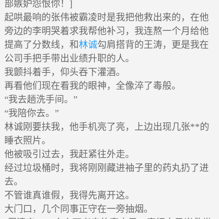
部嫉妒怨恨你！]
起哄最响的张伟被霸凌时是我把他救出来的，在他
旁边的李明哭着求我帮他补习，我连熬一个月给他
提高了分数线，和
林诚
勾肩搭背的王涛，更是我在
公司手把手带出业绩升职的人。
我颤抖着手，仰头吞下灌酒。
再看他们现在看我的眼神，全像淬了毒般。
“我去趟洗手间。”
“我陪你去。”
林诚刚要扶我，他手机亮了亮，上边出现几张**的
睡衣照片。
他被吸引过去，我赶紧往外走。
经过垃圾桶时，我将刚刚藏进袖子里的药丸扔了进
去。
不管谁真谁假，我得先离开这。
大门口，几个同事正守在一旁抽烟。