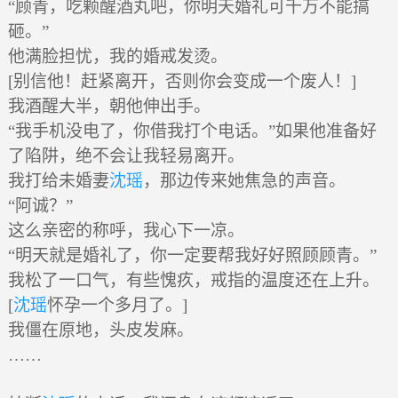
“顾青，吃颗醒酒丸吧，你明天婚礼可千万不能搞
砸。”
他满脸担忧，我的婚戒发烫。
[别信他！赶紧离开，否则你会变成一个废人！]
我酒醒大半，朝他伸出手。
“我手机没电了，你借我打个电话。”如果他准备好
了陷阱，绝不会让我轻易离开。
我打给未婚妻
沈瑶
，那边传来她焦急的声音。
“阿诚？”
这么亲密的称呼，我心下一凉。
“明天就是婚礼了，你一定要帮我好好照顾顾青。”
我松了一口气，有些愧疚，戒指的温度还在上升。
[
沈瑶
怀孕一个多月了。]
我僵在原地，头皮发麻。
……