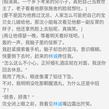
[假清高，一个乡下考来的穷小子，真把自己当救世
主了，老子看着他那张施舍的脸就想吐。]
[要不是因为他救过沈总，人家怎么可能把自己的宝
贝女儿嫁给他，那沈小姐每次看见他都一副反胃的
样子，他还拿热脸上去贴呢，真搞笑。]
[再让他得瑟一晚，等着明天看好戏吧。]
轰的一声，我脑子里的弦断了。
我赶紧摸索着手机，脑子却忽的混沌，意识模糊。
快要倒下去时，赶来的
林诚
搀住我。
“怎么这么不小心，正好婚礼酒店就在对面，我送你
回去休息。”
我甩了甩头，眼皮像灌了铅往下坠。
不对，我明明没吃那颗醒酒丸，为什么还是中招
了！
“顾青，顾青？”
完全闭上眼之前，我看见
林诚
嘴边露出狞笑。