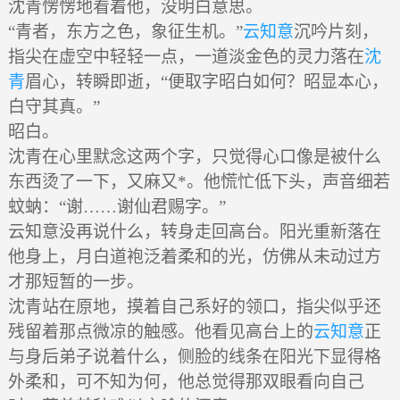
沈青愣愣地看着他，没明白意思。
“青者，东方之色，象征生机。”
云知意
沉吟片刻，
指尖在虚空中轻轻一点，一道淡金色的灵力落在
沈
青
眉心，转瞬即逝，“便取字昭白如何？昭显本心，
白守其真。”
昭白。
沈青在心里默念这两个字，只觉得心口像是被什么
东西烫了一下，又麻又*。他慌忙低下头，声音细若
蚊蚋：“谢……谢仙君赐字。”
云知意没再说什么，转身走回高台。阳光重新落在
他身上，月白道袍泛着柔和的光，仿佛从未动过方
才那短暂的一步。
沈青站在原地，摸着自己系好的领口，指尖似乎还
残留着那点微凉的触感。他看见高台上的
云知意
正
与身后弟子说着什么，侧脸的线条在阳光下显得格
外柔和，可不知为何，他总觉得那双眼看向自己