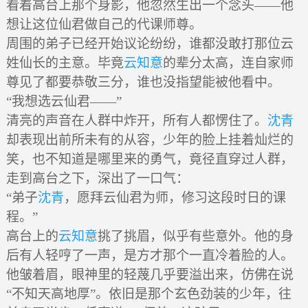
看着高台上那个身影，他忽然生出一个念头——他
想让这位仙君做自己的代课师尊。
周围的弟子已经开始议论纷纷，谁都没敢打那位云
姓仙长的主意。毕竟
云知意
的辈分太高，连自家师
尊见了都要恭敬三分，谁也没指望能被他看中。
“我想选云仙君——”
清亮的声音在人群中炸开，所有人都愣住了。
沈青
却表现出前所未有的从容，少年的脸上挂着灿烂的
笑，也不知道是哪里来的勇气，竟径直穿过人群，
走到高台之下，深出了一口气：
“弟子
沈青
，愿拜云仙君为师，修习这段时日的课
程。”
高台上的
云知意
挑了挑眉，似乎有些意外。他的身
后有人轻哼了一声，是方才那个一直冷着脸的人。
他皱着眉，眼神里的轻蔑几乎要溢出来，仿佛在说
“不知天高地厚”。依旧是那个玄色劲装的少年，往