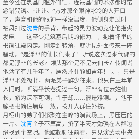
至今还在筑基门槛外徘徊，连最基础的术法都时常
念错咒语。“让让。”方才那个眼神冰冷的人开口
了，声音和他的眼神一样没温度。他侧身走过时，
袖风扫过
沈青
的手背，带起的灵力波动竟让他指尖
发麻——这至少是筑基后期的修为。，抱着怀里的
书简往殿内走。刚走到转角，就听见外面传来一阵
骚动。“是浮**的仙长们来了！听说这次过来代课的
都是浮**的长老？领头那个是不是云仙长？传闻说
他活了有几千年了，居然还驻颜如青年！”。，只是
浮**地处极北，两派弟子鲜少往来。他只在三年前
入门时，听清平长老提过一句，浮**有位云姓仙
长，修为深不可测，性子却……很是难测。，他干
脆把书简往墙角一放，拨开人群往外挤。
月栖山的弟子们都聚在主峰的演武场上，黑压压的
一片。
沈青
个子不算高，挤了半天才勉强在人群边
缘找到个空隙。他踮起脚往前看，只见演武场中央