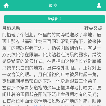
第1章
继续看书
月栖风动------------------------------------------，鞋尖又被
门槛磕了个趔趄。怀里的竹简哗啦啦散了半地，最
顶上那卷《基础吐纳三百问》滚到石阶下，被来往
弟子的鞋踩得卷了边。，指尖刚触到竹片，就见一
双云纹靴停在跟前。靴尖沾着点清晨的露水，绣纹
是极繁复的流云样式，在月栖山这种连长老鞋履都
只绣单只白鹤的地方，显得格外扎眼。，正好对上
一双含笑的眼。，月白道袍的广袖被风掀起一角，
露出腕间半串莹白的玉珠。他身后跟着三个弟子，
左首那个穿青灰道袍的少年正懒洋洋地打哈欠，腰
间挂着的玉佩却在阳光下泛出金丹期才有的灵光；
右首那位则面无表情地扫过散落在地的竹简，眼神