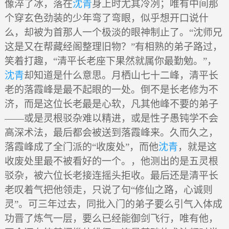
像淬了冰，落在
沈青
身上时尤其冷冽；唯有中间那
个穿玄色劲装的少年弯了弯眼，似乎想开口说什
么，却被为首那人一个极淡的眼神制止了。“沈师兄
这是又在帮藏经阁整理旧物？”有相熟的弟子路过，
笑着打趣，“清平长老座下果然就属你最勤勉。”，
沈青
却知道是什么意思。月栖山七十二峰，清平长
老的落霞峰是最不起眼的一处。倒不是长老修为不
济，而是这位长老最是心软，凡其他峰不要的弟子
——或是灵根驳杂难以精进，或是性子愚钝学不会
高深术法，最后都会被送到落霞峰来。久而久之，
落霞峰成了全门派的“收废处”，而他
沈青
，就是这
收废处里最不被看好的一个。，他测出的是五灵根
驳杂，被六位长老接连摇头拒收。最后还是清平长
老叹着气把他领走，只说了句“修仙之路，心诚则
灵”。可三年过去，同批入门的弟子要么引气入体成
功晋了炼气一层，要么已经能御剑飞行，唯有他，