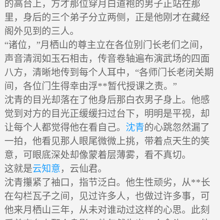
的高台上，方才那位穿月白道袍的男子正站在那
里，身后的三个弟子分立两侧，正是他刚才在藏经
阁外见到的三人。
“诸位，”月栖山的尊主立在各位别门长老们之间，
声音清润如玉石相击，传音卷轴遍布演武场的四面
八方，清晰地传到每个人耳中，“各师门长老闭关期
间，各位门生得幸由浮**暂代授课之责。”
沈青的目光却落在了他身后那白衣男子身上。他感
觉到对方的目光正缓缓扫过台下，明明是平视，却
让每个人都觉得他在看自己。
沈青
的心跳忽然漏了
一拍，他看见那人眼尾微微上挑，带着点天生的笑
意，可眼底深处却像蒙着层薄雾，看不真切。
这就是
云知意
，云仙君。
沈青攥紧了袖口，指节泛白。他生性顽劣，从**长
在勾栏瓦子之间，见过许多人，也做过许多事，可
他来月栖山三年，从未对谁动过这样的心思。此刻