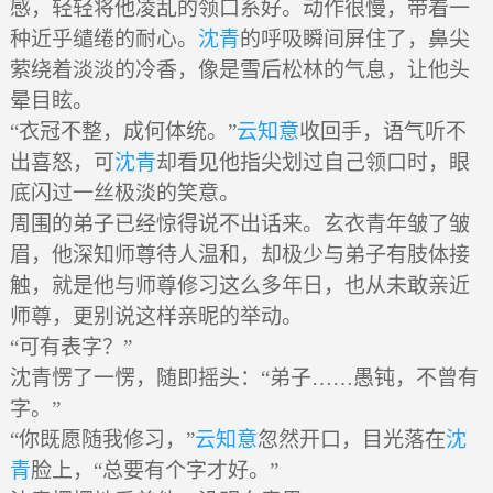
感，轻轻将他凌乱的领口系好。动作很慢，带着一
种近乎缱绻的耐心。
沈青
的呼吸瞬间屏住了，鼻尖
萦绕着淡淡的冷香，像是雪后松林的气息，让他头
晕目眩。
“衣冠不整，成何体统。”
云知意
收回手，语气听不
出喜怒，可
沈青
却看见他指尖划过自己领口时，眼
底闪过一丝极淡的笑意。
周围的弟子已经惊得说不出话来。玄衣青年皱了皱
眉，他深知师尊待人温和，却极少与弟子有肢体接
触，就是他与师尊修习这么多年日，也从未敢亲近
师尊，更别说这样亲昵的举动。
“可有表字？”
沈青愣了一愣，随即摇头：“弟子……愚钝，不曾有
字。”
“你既愿随我修习，”
云知意
忽然开口，目光落在
沈
青
脸上，“总要有个字才好。”