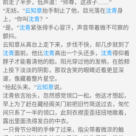
前走了半步，低声道：“师尊，这孩子……”
“无妨。”
云知意
抬手制止了他，目光落在
沈青
身
上，“你叫
沈青
？”
“是。”
沈青
紧张得手心冒汗，声音带着微不可察的
颤抖。
云知意从高台上走下来，步伐不快，却几步就到了
沈青
面前。他比
沈青
高出一个头还多，
沈青
得仰着
脖子才能看清他的脸。阳光穿过他的发梢，在脸颊
上投下淡淡的阴影，那双含笑的眼睛近看更显深
邃，像藏着整片星空。
“抬起头来。”
云知意
说。
沈青依言抬头，忽然感觉领口一松。他这才想起，
早上为了赶在藏经阁关门前把旧竹简送过去，匆忙
间只系了一半的领口，此刻衣襟歪歪扭扭地敞着，
露出里面洗得发白的中衣。
一只骨节分明的手伸了过来，指尖带着微凉的触