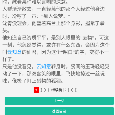
时，藏着某种难以言喻的深意。
人群渐渐散去，一直轻蔑他的那个人经过他身边
时，冷哼了一声：“痴人说梦。”
沈青没理会。他望着高台上那个身影，握紧了拳
头。
他知道自己资质平平，是别人眼里的“废物”，可这
一刻，他忽然觉得，或许有什么东西，会因为这个
叫
云知意
的仙君，因为这个“昭白”的字，变得不一
样了。
只是他没看见，
云知意
转身时，腕间的玉珠轻轻晃
动了一下，那双含笑的眼里，飞快地掠过一丝玩
味，像极了盯上猎物的狐狸。
》》》继续看书《《《
上一章
返回目录