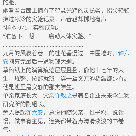
的脸。
她看着台面上拥有了智慧光辉的灵长类，指尖轻轻
拂过冰冷的实验记录，声音轻却掷地有声
“样本 071，实验成功。”
“准备下一期 —— 启动人体实验。”
.....................................................
九月的风裹着巷口的桂花香漫过三中围墙时，
许六
安
刚算完最后一道物理大题。
草稿纸上的演算痕迹层层叠叠，像他十七年的人
生，规整、按部就班，连一丝突兀的褶皱都少有。
他是班里最安静的那类学生。
单亲家庭长大，父亲
许敬之
是著名企业未来伞生物
研究所的副组长。
旁人提起
许六安
，总说他随父亲，性子稳，说话
慢，做事有主见，连笑都带着点清清淡淡的书卷
气。