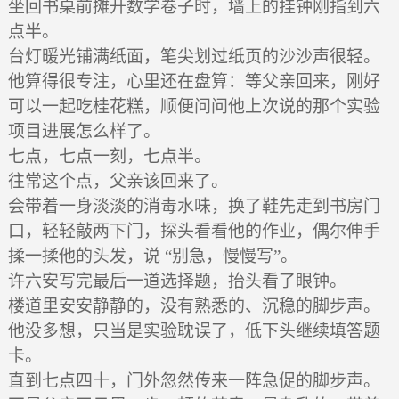
坐回书桌前摊开数学卷子时，墙上的挂钟刚指到六
点半。
台灯暖光铺满纸面，笔尖划过纸页的沙沙声很轻。
他算得很专注，心里还在盘算：等父亲回来，刚好
可以一起吃桂花糕，顺便问问他上次说的那个实验
项目进展怎么样了。
七点，七点一刻，七点半。
往常这个点，父亲该回来了。
会带着一身淡淡的消毒水味，换了鞋先走到书房门
口，轻轻敲两下门，探头看看他的作业，偶尔伸手
揉一揉他的头发，说 “别急，慢慢写”。
许六安写完最后一道选择题，抬头看了眼钟。
楼道里安安静静的，没有熟悉的、沉稳的脚步声。
他没多想，只当是实验耽误了，低下头继续填答题
卡。
直到七点四十，门外忽然传来一阵急促的脚步声。