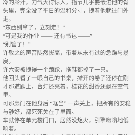
冷的冷汗，力气大得惊人，指节几乎要嵌进他的骨
头里，完全没了平日的温和分寸，拽着他就往门外
走。
“东西别拿了，立刻走！”
“可是我的作业 —— 还有书包 ——”
“别管了！”
许敬之的声音陡然拔高，带着从未有过的急躁与暴
戾。
许六安被拽得一个踉跄，拖鞋都掉了一只。
他回头看了一眼自己的书桌，摊开的卷子还停在刚
才那道题上，台灯还亮着，桂花的甜香还飘在空气
里。
可那扇门在他身后 “哐当” 一声关上，把所有的安稳
与静好，都死死关在了里面。
车就停在单元楼门口，居然没熄火，引擎嗡嗡地低
响着。