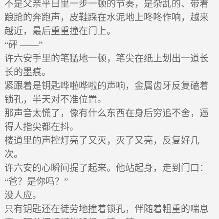
不是父亲平日里一步一顿的节奏，是杂乱的、带着
踉跄的奔跑声，皮鞋踩在水泥地上咚咚作响，越来
越近，最后重重撞在门上。
“砰 ——”
许六安手里的笔猛地一顿，笔尖在纸上划出一道长
长的墨痕。
紧跟着是钥匙哗啦哗啦的声响，金属齿牙反复磕着
锁孔，半天对不准位置。
那声音太慌了，像有什么东西在身后穷追不舍，逼
得人指尖都在抖。
楼道里的声控灯亮了又灭，灭了又亮，反复好几
次。
许六安的心瞬间提了起来。他站起身，走到门口：
“爸？是你吗？”
没人应。
只有钥匙还在徒劳地撞着锁孔，伴随着粗重的喘息