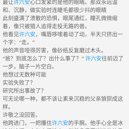
最让
许六安
心口发紧的是他的眼睛。那双永远温
和、沉静，做实验时连睫毛都很少抖的眼睛
此刻盛满了溃散的恐惧，眼尾通红，瞳孔微微缩
着，像只被猎人追得走投无路的兽。
他看见
许六安
，嘴唇哆嗦着动了动，半天只挤出一
个字：“走。”
他的声音哑得厉害，像砂纸反复磨过木头。
“爸？到底怎么了？出什么事了？”
许六安
往前迈了
一步，脑子一片空白。
他想过无数种可能
实验失败了？
研究所出事故了？
可无论哪一种，都不该让素来沉稳的父亲狼狈成这
样。
许敬之没回答。
他跨进门，一把攥住
许六安
的手腕。他手心全是冰