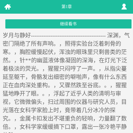
第1章
继续看书
岁月与静好------------------------------------------ 深渊，气
密门隔绝了所有声响。，照得实验台泛着刺骨的
寒。，胸腔缓慢起伏，浑浊的眼珠里只剩兽类的茫
然。，针**的幽蓝液体像凝固的深海，在灯光下泛
着极淡的荧光。，猩猩只闷哼了一声。，从指尖蔓
延至躯干，骨骼发出细密的噼啪声，像有什么东西
正在血肉深处重构。，又骤然跌至谷底。。，猩猩
猛地睁开了眼。。，浮起了近乎人类的清明与审
视，它微微偏头，扫过周围的仪器与研究人员，目
光落在女科学家脸上时，竟带着几分冰冷的探
究。，金属卡扣发出不堪重负的轻响，力量翻了数
倍。，女科学家缓缓摘下口罩，露出一张冷艳平静