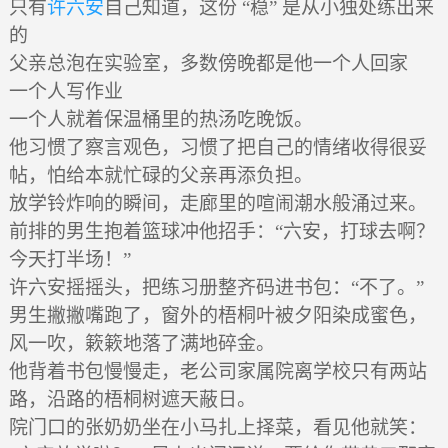
只有
许六安
自己知道，这份 “稳” 是从小独处练出来
的
父亲总泡在实验室，多数傍晚都是他一个人回家
一个人写作业
一个人就着保温桶里的热汤吃晚饭。
他习惯了察言观色，习惯了把自己的情绪收得很妥
帖，怕给本就忙碌的父亲再添负担。
放学铃炸响的瞬间，走廊里的喧闹潮水般涌过来。
前排的男生抱着篮球冲他招手：“六安，打球去啊？
今天打半场！”
许六安摇摇头，把练习册整齐码进书包：“不了。”
男生撇撇嘴跑了，窗外的梧桐叶被夕阳染成蜜色，
风一吹，簌簌地落了满地碎金。
他背着书包慢慢走，老公司家属院离学校只有两站
路，沿路的梧桐树遮天蔽日。
院门口的张奶奶坐在小马扎上择菜，看见他就笑：