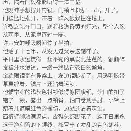
声，隔着门板都能听得一清二楚。
他刚伸手想拧开内锁，门锁 “咔哒” 一声，开了。
门被猛地推开，带着一阵风狠狠撞在墙上。
许敬之站在门口，逆着楼道昏黄的灯光，整个人像
从雨里、从泥里滚过一圈。
许六安的呼吸瞬间停了半拍。
他活了十七年，从没见过父亲这副样子。
平日里永远梳得一丝不苟的黑发乱蓬蓬的，额前碎
发被汗水浸透，一绺一绺贴在苍白的额角。
金边眼镜歪在鼻梁上，左边镜腿断了，用透明胶带
草草缠着，镜片上还沾着污渍。
他惯常穿的浅灰色衬衫皱得像团废纸，领口的扣子
错了一颗，露出一点锁骨；袖口卷到手肘，小臂上
蹭着几道暗红色的擦伤，边缘还沾着灰尘。
西裤裤脚沾满泥点，皮鞋头都踢花了，连平日里永
远干净利落的下颌线，都冒出了凌乱的青色胡茬。