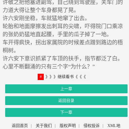
许敬之把他塞进副驾，自己绕到驾驶座，关车门的
力道大得让整个车身都晃了晃。
许六安刚坐稳，车就猛地窜了出去。
轮胎和地面摩擦发出刺耳的尖啸，吓得院门口乘凉
的张奶奶猛地直起腰，手里的瓜子掉了一地。
车开得疯快，拐出家属院的时候差点蹭到路边的梧
桐树。
许六安下意识抓紧了车顶的扶手，指节都泛了白。
心里不断翻涌的只有三个字“为什么？”
》》》继续看书《《《
上一章
返回目录
下一章
返回首页
|
关于我们
|
版权声明
|
侵权投诉
|
XML地