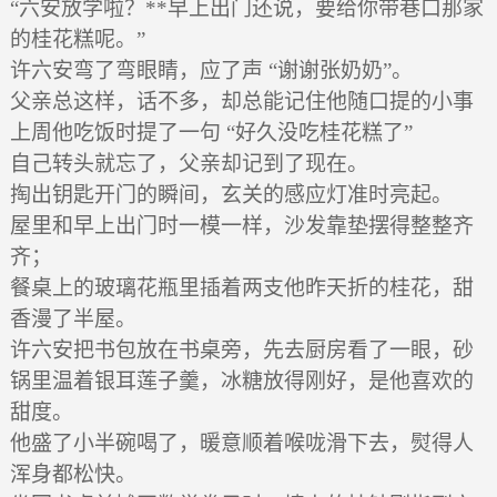
“六安放学啦？**早上出门还说，要给你带巷口那家
的桂花糕呢。”
许六安弯了弯眼睛，应了声 “谢谢张奶奶”。
父亲总这样，话不多，却总能记住他随口提的小事
上周他吃饭时提了一句 “好久没吃桂花糕了”
自己转头就忘了，父亲却记到了现在。
掏出钥匙开门的瞬间，玄关的感应灯准时亮起。
屋里和早上出门时一模一样，沙发靠垫摆得整整齐
齐；
餐桌上的玻璃花瓶里插着两支他昨天折的桂花，甜
香漫了半屋。
许六安把书包放在书桌旁，先去厨房看了一眼，砂
锅里温着银耳莲子羹，冰糖放得刚好，是他喜欢的
甜度。
他盛了小半碗喝了，暖意顺着喉咙滑下去，熨得人
浑身都松快。