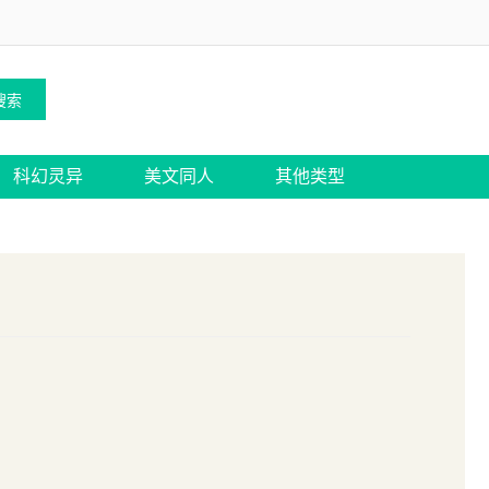
科幻灵异
美文同人
其他类型