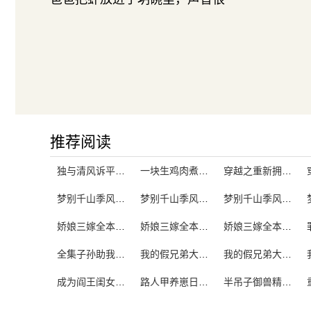
推荐阅读
独与清风诉平生后续
一块生鸡肉煮多久能熟
穿越之重新拥有一个家完整作品
梦别千山季风无归期免费全本
梦别千山季风无归期免费
梦别千山季风无归期免费阅读
娇娘三嫁全本阅读无弹窗
娇娘三嫁全本阅读
娇娘三嫁全本阅读免费
全集子孙助我横推武道免费阅读
我的假兄弟大结局剧情介绍
我的假兄弟大结局是
成为阎王闺女后抛弃我的父母后悔了免费阅读
路人甲养崽日常(猪会飞)
半吊子御兽精修版在线观看