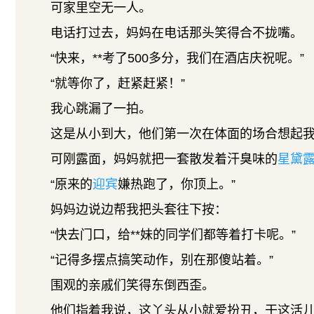
可家里空无一人。
电话打过去，妈妈在电话那头笑得合不拢嘴。
“快来，**考了500多分，我们在酒店庆祝呢。”
“就等你了，赶紧赶紧！”
我心跳漏了一拍。
这是从小到大，他们第一次在体面的场合想起
可刚露面，妈妈就把一套散发着汗臭味的
星黛
“原来的
迎宾
嫌热跑了，你顶上。”
妈妈边说边帮我把头套往下按：
“快去门口，给**妹的同学们都等着打卡呢。”
“记得多摆点搞笑动作，别在那傻站着。”
围观的亲戚们笑得东倒西歪。
他们指着我说，这丫头从小就爱扮丑，干这活