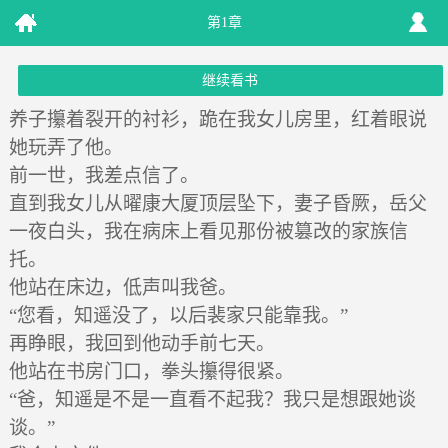
第1章
继续看书
养子攥着裂开的衬衫，跪在我女儿房里，红着眼说
她玩弄了他。
前一世，我差点信了。
直到我女儿从曜康大厦顶层坠下，妻子昏厥，岳父
一夜白头，我在病床上看见那份被篡改的家族信
托。
他站在床边，低声叫我爸。
“您看，知遥没了，以后裴家只能靠我。”
再睁眼，我回到他动手前七天。
他站在书房门口，拳头攥得很紧。
“爸，知遥是不是一直看不起我？我只是想跟她谈
谈。”