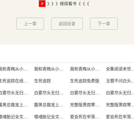
》》》继续看书《《《
上一章
返回目录
下一章
我和青梅从小就是冤家完整作品免费阅读
我和青梅从小就是冤家完整作品在线观看
我和青梅从小就是冤家完整作品
全集阅读末世重生之豪门
生死追踪在线观看
生死追踪
生死追踪免费版
玉簪不问白头誓全文
白雾尽头无归人姜时宜傅砚池短剧免费观看大结局
白雾尽头无归人姜时宜傅砚池短剧免
白雾尽头无归人姜时宜傅砚池短剧在
白雾尽头无归人姜时宜
腹黑总裁宠上瘾全文免费阅读
腹黑总裁宠上瘾顾七七
完整版萧寂寒颜姝免费阅读无弹窗
完整版萧寂寒颜姝免费
噬魂胎记全文免费
噬魂胎记全文免费阅读
爱会死在牢笼在线阅读
爱会死在牢笼在线