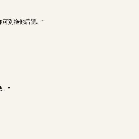
可别拖他后腿。”
。”