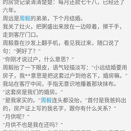
的房贷记录清清楚楚：每月还款七千八，已经还了
六年。
周远是
周毅
的弟弟，下个月结婚。
我关了灶火，把粥盛出来放在一边晾着，擦干手，
走到客厅门口。
周毅靠在沙发上翻手机，看见我过来，随口说了
句："粥好了？"
"你刚才说过户，什么意思？"
周毅抬了一下眼皮，语气轻描淡写："小远结婚要用
房子，我**意思是把这套过户到他名下，婚房嘛。"
我站在客厅中间，手指无意识地攥着那块抹布。
"这套房是我们的婚房。"
"是我家买的。"
周毅
连头都没抬，"首付是我爸妈出
的，房产证上写的我名字，跟你有什么关系？"
"月供呢？"
"月供不也是我在还吗？"