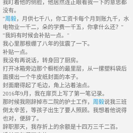
我盯着他的侧脸，他居然连正眼看我一下的意思都
没有。
"
周毅
，月供七千八，你工资卡每个月到账九千，水
电物业一千二，朵的学费一千五，你拿什么还？"
"我妈有时候会补贴一点。"
我心里那根绷了八年的弦震了一下。
补贴一点。
我没有再说话，转身回了厨房。
打开冰箱旁边那个橱柜的最里层，从一摞塑料袋后
面摸出一个牛皮纸封面的本子。
封面磨得起了毛边，角上沾着油点。
2016年9月，我在扉页上写了第一笔记录。
那时候我刚辞掉市二院的护士工作，
周毅
说我三班
倒太辛苦，等孩子出生了要人照顾。我想着他说得
也对，便辞了。
辞职那天，我存折上的余额是十四万三千二百。