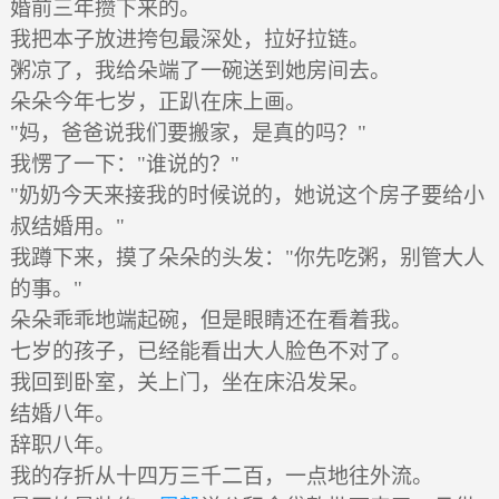
婚前三年攒下来的。
我把本子放进挎包最深处，拉好拉链。
粥凉了，我给朵端了一碗送到她房间去。
朵朵今年七岁，正趴在床上画。
"妈，爸爸说我们要搬家，是真的吗？"
我愣了一下："谁说的？"
"奶奶今天来接我的时候说的，她说这个房子要给小
叔结婚用。"
我蹲下来，摸了朵朵的头发："你先吃粥，别管大人
的事。"
朵朵乖乖地端起碗，但是眼睛还在看着我。
七岁的孩子，已经能看出大人脸色不对了。
我回到卧室，关上门，坐在床沿发呆。
结婚八年。
辞职八年。
我的存折从十四万三千二百，一点地往外流。