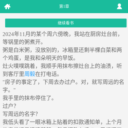
第1章
继续看书
2024年11月的某个周六傍晚，我站在厨房灶台前，
等锅里的粥煮开。
粥是白米粥，没放别的，冰箱里还剩半棵白菜和两
个鸡蛋，是我和朵明天的早饭。
灶火噗噗跳着，我顺手用抹布擦灶台上的油渍，听
到客厅里
周毅
在打电话。
"房子的事定了，下周去办过户。对，就写周远的名
字。"
我手里的抹布停住了。
过户？
写周远的名字？
我低头看了一眼冰箱上贴着的扣款通知单，上个月