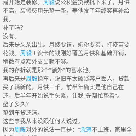
最开始是装修。
周毅
说公积金贷款批下来了，月供
不高，装修费用先垫一垫，等他发了年终奖再补给
我。
补了吗？
没有。
后来是朵朵出生。月嫂要请，奶粉要买，打疫苗要
花钱。
周毅
工资卡的钱刚好覆盖月供和基础开销，
稍微有点额外支出就不够。
我的存折就是那个"额外"的蓄水池。
再后来是
周毅
换车，说旧车太破谈客户丢人，贷款
买了辆新的，月供三千。前半年确实是他自己在
还，后半年开始说手头紧，让我"先帮忙垫着"。
垫了多久？
垫到车贷还清。
这些事我从来没跟任何人说过。
因为
周毅
对外的说法一直是："
念慈
不上班，家里全