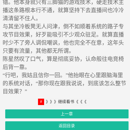
错。他本身就只有三脚猫的游戏技术，硬走技术主
播这条路根本行不通，就算坚持下去直播间也冷冷
清清留不住人。
与其坐冷板凳无人问津，倒不如顺着系统的路子专
攻节目效果，好歹能吸引不少观众驻足。就算直播
时少不了旁人调侃嘲讽，他也完全不在意，这年头
只要有流量，其他都无所谓。
陈星然叹了口气，算是彻底妥协，认命般往电竞椅
后背一靠。
“行吧，我姑且信你一回。”他抬眼在心里跟脑海里
的系统对话，“那你现在跟我说说，到底该怎么整节
目效果？”
》》》继续看书《《《
上一章
返回目录