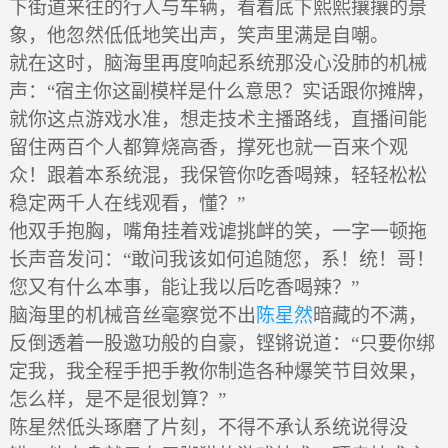
下街道来往的行人与车辆，看着底下熙熙攘攘的景
象，他忽然低低地笑出声，笑声里满是自嘲。
就在这时，脑海里再度响起系统那没心没肺的机械
声：“宿主你这副模样是什么意思？实话跟你摊牌，
就你这点游戏水准，想走技术主播路线，直播间能
留住两百个人都算烧高香，撑死也就一百来个观
众！跟着本系统混，我保管你吃香喝辣，轻轻松松
稳定两千人在线观看，懂？”
他双手抱胸，嘴角挂着戏谑挑衅的笑，一字一顿拖
长声音发问：“敢问我该如何追随您，系！统！哥！
您又有什么本事，能让我以后吃香喝辣？”
脑海里的机械音丝毫察觉不出
陈星然
暗藏的不满，
反倒透着一股邀功般的自豪，铿锵说道：“只要你绑
定我，我全程手把手教你制造各种爆笑节目效果，
怎么样，是不是很划算？”
陈星然低头琢磨了片刻，不得不承认系统说得没