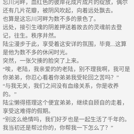
忘川河畔，血红色的彼岸花成片成片的绽放，偶尔
还有几片花瓣，被阴风吹起，向着远处飘去。
也算是这忘川河畔为数不多的景色了。
远处，接引生魂的阴差押送着故去的灵魂前去登
记，往生。秩序井然。
陆尘漫步于此，享受着这安详的氛围，毕竟...这算
是他为数不多的休闲时光。
突然，一张欠揍的脸突了上来。
“唉，老陆，我亲爱的的老陆，别不理我啊，我可是
你弟弟，你忍心看着你弟弟我受轮回之苦吗？”
“与我无关，我们之间没有血缘关系，你是收养
的。”
陆尘懒得搭理这个便宜弟弟，继续自顾自的走着，
享受这难得的假期。
“别这么绝情吗，我们好歹也是一起生活了千年的。
我当初还是帮过你的，你帮我一下怎么了？”