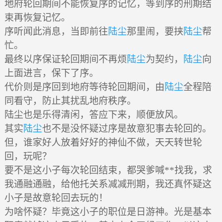
地府轮回期间不能恢复序的记忆，等到序的刑期结
束再恢复记忆。
序听闻此消息，当即前往
陆尘
那里闹，要挟
陆尘
帮
忙。
最终以序保证轮回期间不再烦
陆尘
为契约，
陆尘
向
上面进言，保下了序。
代价则是序回到地府等待轮回期间，由
陆尘
全程陪
同看守，防止其扰乱地府秩序。
陆尘也是乐得清闲，答应下来，顺便放风。
其实
陆尘
也不是没怀疑过序是故意犯事去轮回的。
但，谁家好人放着好好的神仙不做，天天转世轮
回，玩呢？
要不是这小子每次轮回结束，都哭爹喊**找我，求
我通融通融，给他托关系减减刑期，我还真怀疑这
小子是故意轮回去玩的！
为啥怀疑？毕竟这小子的职位是日游神。光是基本