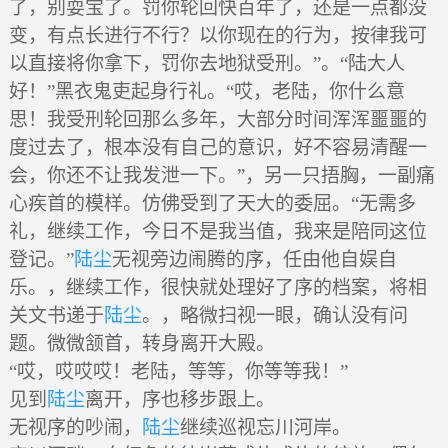
了，别耍宝了。罚你轮回快百年了，还是一点都没
变，有点长进行不行？以你现在的行为，按律我可
以直接将你拿下，罚你去地狱受刑。”。“陆大人
好！”黑衣鬼吏起身行礼。“哎，老陆，你什么意
思！我受刑轮回那么多年，大部分时间浑浑噩噩的
度过去了，根本没有自己的意识，好不容易清醒一
会，你还不让我发泄一下。”，另一只捂胸，一副痛
心疾首的模样。仿佛受到了天大的委屈。“无需多
礼，继续工作，今日不是我当值，我来是陪同这位
登记。”
陆尘
无视旁边闹腾的序，任由他自娱自
乐。，继续工作，很快就处理好了序的档案，将相
关文书递于
陆尘
。，略微扫视一眼，确认没有问
题。微微颔首，转身离开大殿。
“哎，哎哎哎！老陆，等等，你等等我！”
见到
陆尘
离开，序也移步跟上。
无视序的吵闹，
陆尘
继续巡视忘川河岸。