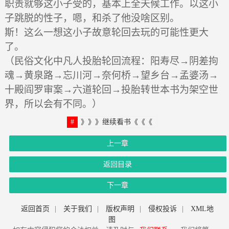
职责就够这小子受的，基本上全天候工作。以这小
子跳脱的性子，嗯，和杀了他没啥区别。
斯！这么一想这小子故意轮回去玩的可能性更大
了。
（民俗文化中凡人投胎轮回流程：阳寿尽→阴差拘
魂→黄泉路→忘川河→奈何桥→望乡台→孟婆汤→
十殿阎罗审案→六道轮回→投胎转世本书为架空世
界，所以会有不同。）
》》》继续看书《《《
上一章
返回目录
下一章
返回首页
|
关于我们
|
版权声明
|
侵权投诉
|
XML地
图