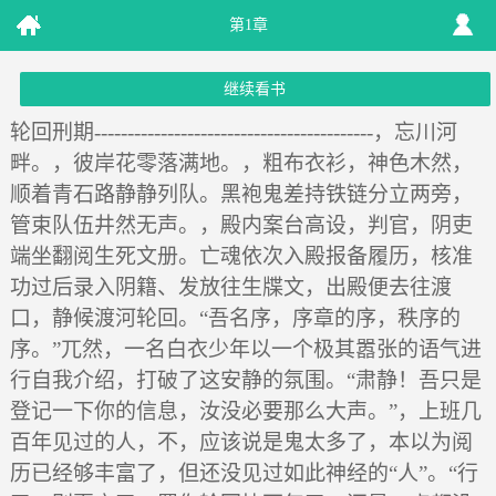
第1章
继续看书
轮回刑期------------------------------------------，忘川河
畔。，彼岸花零落满地。，粗布衣衫，神色木然，
顺着青石路静静列队。黑袍鬼差持铁链分立两旁，
管束队伍井然无声。，殿内案台高设，判官，阴吏
端坐翻阅生死文册。亡魂依次入殿报备履历，核准
功过后录入阴籍、发放往生牒文，出殿便去往渡
口，静候渡河轮回。“吾名序，序章的序，秩序的
序。”兀然，一名白衣少年以一个极其嚣张的语气进
行自我介绍，打破了这安静的氛围。“肃静！吾只是
登记一下你的信息，汝没必要那么大声。”，上班几
百年见过的人，不，应该说是鬼太多了，本以为阅
历已经够丰富了，但还没见过如此神经的“人”。“行