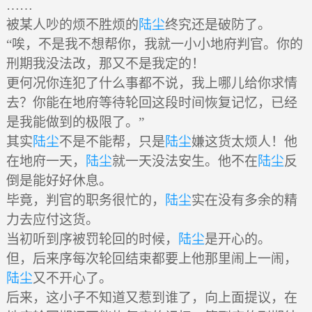
……
被某人吵的烦不胜烦的
陆尘
终究还是破防了。
“唉，不是我不想帮你，我就一小小地府判官。你的
刑期我没法改，那又不是我定的！
更何况你连犯了什么事都不说，我上哪儿给你求情
去？你能在地府等待轮回这段时间恢复记忆，已经
是我能做到的极限了。”
其实
陆尘
不是不能帮，只是
陆尘
嫌这货太烦人！他
在地府一天，
陆尘
就一天没法安生。他不在
陆尘
反
倒是能好好休息。
毕竟，判官的职务很忙的，
陆尘
实在没有多余的精
力去应付这货。
当初听到序被罚轮回的时候，
陆尘
是开心的。
但，后来序每次轮回结束都要上他那里闹上一闹，
陆尘
又不开心了。
后来，这小子不知道又惹到谁了，向上面提议，在