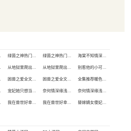
费阅读
绿茵之神热门在线阅读
绿茵之神热门推荐
海棠不知情深全本阅读
的恶鬼
从地狱里爬出来的恶鬼叫
从地狱里爬出来的恶鬼是谁
别惹他的小可怜完整文本阅读
费观看
困兽之爱全文免费阅读未删减
困兽之爱全文免费阅读
全集推荐暖色青城全文阅读
鱼精品
宠妃她只想当咸鱼精品免费阅读
奈何情深缘浅全文阅读
奈何情深缘浅在线阅读
推荐完结
我在兽世好幸福优秀文集
我在兽世好幸福优秀文集免费阅读
替嫁嫡女傻妃高质量阅读