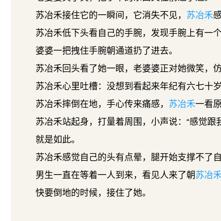
苏冶禾接住它的一瞬间，它消失不见，
苏冶禾
苏冶禾低下头看自己的手腕，发现手腕上有一
婆婆一把拽住手腕朝通道扔了进去。
苏冶禾回头看了她一眼，老婆婆正对她微笑，
苏冶禾心里吐槽：没想到看起来年纪有六七十
苏冶禾摔倒在地，手心传来痛感，
苏冶禾
一看
苏冶禾站起身，打量着周围，小声说：“感觉跟
就是如此。
苏冶禾感觉自己的头有点晕，腿开始支撑不了
男生一直在等着一人到来，看见人来了朝
苏冶
快要倒地的时候，接住了她。