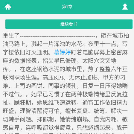
第1章
继续看书
重生了------------------------------------------，砸在城市柏
油马路上，溅起一片浑浊的水花。夜里十一点，写
字楼依旧灯火通明。
慕婷婷
盯着电脑屏幕上密密麻
麻的数据报表，指尖早已僵硬，太阳穴突突地
疼。，在这座钢筋水泥的城市里，熬了整整六年互
联网职场生涯。高压KPI、无休止加班、甲方的刁
难、上司的画饼、同事的倾轧，日复一日压得她喘
不过气。，她早已习惯了在两种极端情绪里反复拉
扯。躁狂期，她思维飞速运转，通宵工作依旧精力
旺盛，理智清醒得可怕，擅长复盘、统筹、解决一
切棘手问题。抑郁期，她情绪崩塌、自我内耗、敏
感自卑，连呼吸都觉得疲惫，只想蜷缩起来，躲开