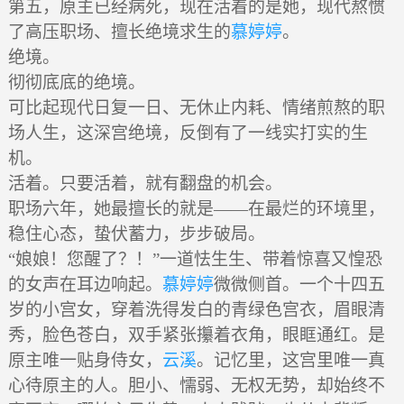
第五，原主已经病死，现在活着的是她，现代熬惯
了高压职场、擅长绝境求生的
慕婷婷
。
绝境。
彻彻底底的绝境。
可比起现代日复一日、无休止内耗、情绪煎熬的职
场人生，这深宫绝境，反倒有了一线实打实的生
机。
活着。只要活着，就有翻盘的机会。
职场六年，她最擅长的就是——在最烂的环境里，
稳住心态，蛰伏蓄力，步步破局。
“娘娘！您醒了？！”一道怯生生、带着惊喜又惶恐
的女声在耳边响起。
慕婷婷
微微侧首。一个十四五
岁的小宫女，穿着洗得发白的青绿色宫衣，眉眼清
秀，脸色苍白，双手紧张攥着衣角，眼眶通红。是
原主唯一贴身侍女，
云溪
。记忆里，这宫里唯一真
心待原主的人。胆小、懦弱、无权无势，却始终不