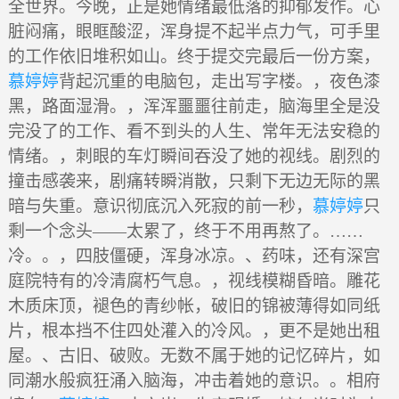
全世界。今晚，正是她情绪最低落的抑郁发作。心
脏闷痛，眼眶酸涩，浑身提不起半点力气，可手里
的工作依旧堆积如山。终于提交完最后一份方案，
慕婷婷
背起沉重的电脑包，走出写字楼。，夜色漆
黑，路面湿滑。，浑浑噩噩往前走，脑海里全是没
完没了的工作、看不到头的人生、常年无法安稳的
情绪。，刺眼的车灯瞬间吞没了她的视线。剧烈的
撞击感袭来，剧痛转瞬消散，只剩下无边无际的黑
暗与失重。意识彻底沉入死寂的前一秒，
慕婷婷
只
剩一个念头——太累了，终于不用再熬了。……
冷。。，四肢僵硬，浑身冰凉。、药味，还有深宫
庭院特有的冷清腐朽气息。，视线模糊昏暗。雕花
木质床顶，褪色的青纱帐，破旧的锦被薄得如同纸
片，根本挡不住四处灌入的冷风。，更不是她出租
屋。、古旧、破败。无数不属于她的记忆碎片，如
同潮水般疯狂涌入脑海，冲击着她的意识。。相府