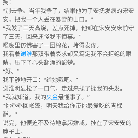
笑：
“别去争。当年我争了，结果他为了安抚发病的宋安
安，把我一个人丢在暴雪的山口。”
“我发了三天高烧，差点死掉，他却在宋安安床前守
了三天，回来还怪我不懂事。”
喉咙里仿佛塞了一团棉花，堵得发疼。
我看着
谢淮
那双带着哀求却又笃定我不会拒绝的眼
睛，压下了心头翻涌的酸楚。
“好。”
我平静地开口：“给她戴吧。”
谢淮明显松了一口气，走过来揉了揉我的头发。
“我就知道，我的
央金
最懂事了。”
“你乖乖回帐篷，明天我给你带你最爱吃的青稞
酥。”
说完，他便迫不及待地拿起婚戒，挂在了宋安安的
脖子上。