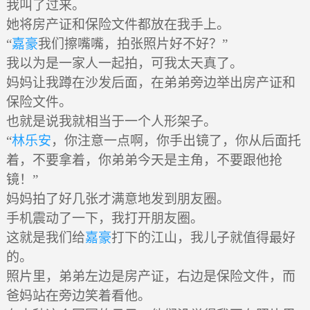
我叫了过来。
她将房产证和保险文件都放在我手上。
“
嘉豪
我们擦嘴嘴，拍张照片好不好？”
我以为是一家人一起拍，可我太天真了。
妈妈让我蹲在沙发后面，在弟弟旁边举出房产证和
保险文件。
也就是说我就相当于一个人形架子。
“
林乐安
，你注意一点啊，你手出镜了，你从后面托
着，不要拿着，你弟弟今天是主角，不要跟他抢
镜！”
妈妈拍了好几张才满意地发到朋友圈。
手机震动了一下，我打开朋友圈。
这就是我们给
嘉豪
打下的江山，我儿子就值得最好
的。
照片里，弟弟左边是房产证，右边是保险文件，而
爸妈站在旁边笑着看他。