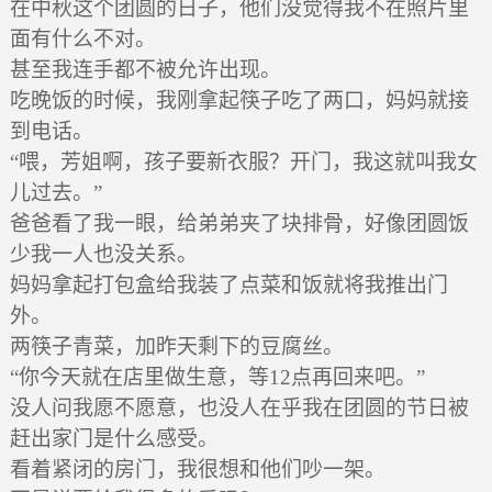
在中秋这个团圆的日子，他们没觉得我不在照片里
面有什么不对。
甚至我连手都不被允许出现。
吃晚饭的时候，我刚拿起筷子吃了两口，妈妈就接
到电话。
“喂，芳姐啊，孩子要新衣服？开门，我这就叫我女
儿过去。”
爸爸看了我一眼，给弟弟夹了块排骨，好像团圆饭
少我一人也没关系。
妈妈拿起打包盒给我装了点菜和饭就将我推出门
外。
两筷子青菜，加昨天剩下的豆腐丝。
“你今天就在店里做生意，等12点再回来吧。”
没人问我愿不愿意，也没人在乎我在团圆的节日被
赶出家门是什么感受。
看着紧闭的房门，我很想和他们吵一架。