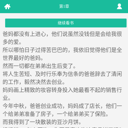
第1章
继续看书
爸妈都没有上进心，他们说虽然没钱但是会给我很
多的爱。
所以哪怕日子过得苦巴巴的，我依旧觉得他们是全
世界最好的爸妈。
然而一切都在弟弟出生后变了。
将人生苦短、及时行乐奉为信条的爸爸辞去了清闲
的工作，毅然决然去创业。
妈妈画上精致的妆容转身投入她最看不起的销售行
业。
今年中秋，爸爸创业成功，妈妈成了店长，他们一
个给弟弟准备了房子，一个给弟弟买了保险。
而我得到了一块散装的豆沙月饼。