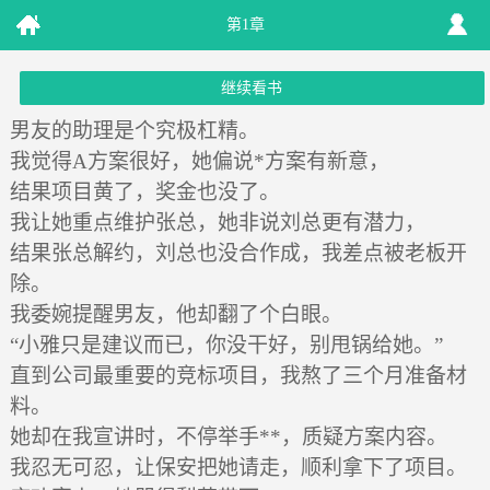
第1章
继续看书
男友的助理是个究极杠精。
我觉得A方案很好，她偏说*方案有新意，
结果项目黄了，奖金也没了。
我让她重点维护张总，她非说刘总更有潜力，
结果张总解约，刘总也没合作成，我差点被老板开
除。
我委婉提醒男友，他却翻了个白眼。
“小雅只是建议而已，你没干好，别甩锅给她。”
直到公司最重要的竞标项目，我熬了三个月准备材
料。
她却在我宣讲时，不停举手**，质疑方案内容。
我忍无可忍，让保安把她请走，顺利拿下了项目。