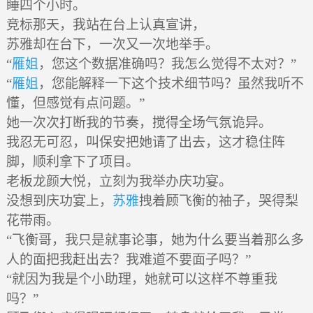
睡四个小时。
竞标那天，我站在台上认真宣讲，
苏雅却在台下，一次又一次地举手。
“
雁姐
，您这个数据准确吗？我怎么觉得不太对？”
“
雁姐
，您能解释一下这个技术细节吗？虽然我听不
懂，但感觉有点问题。”
她一次次打断我的节奏，搅得全场气氛诡异。
我忍无可忍，叫保安把她请了出去，这才稳住阵
脚，顺利拿下了项目。
老板龙颜大悦，立刻为我举办庆功宴。
没想到庆功宴上，
苏雅
拽着顾飞衡的袖子，哭得梨
花带雨。
“飞衡哥，我只是就事论事，她为什么要当着那么多
人的面把我赶出去？我难道不要面子吗？”
“就因为我是个小助理，她就可以这样不尊重我
吗？”