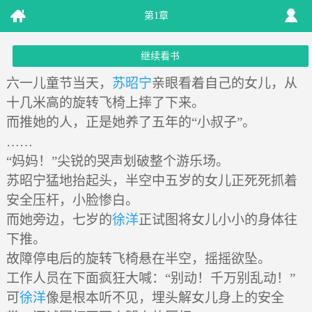
第1章
继续看书
六一儿童节当天，
苏昭宁
亲眼看着自己的女儿，从
十几米高的旋转飞椅上摔了下来。
而推她的人，正是她养了五年的“小叔子”。
……
“妈妈！”尖锐的哭声划破整个游乐场。
苏昭宁猛地抬起头，半空中五岁的女儿正死死抓着
安全压杆，小脸惨白。
而她旁边，七岁的
徐洋
正试图将女儿小小的身体往
下推。
故障停电后的旋转飞椅悬在半空，摇摇欲坠。
工作人员在下面疯狂大喊：“别动！千万别乱动！”
可
徐洋
像是根本听不见，埋头解女儿身上的安全