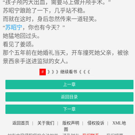
“孩子颅内大出血，需要马上做开颅手术。”
苏昭宁踉跄了一下，几乎站不稳。
而就在这时，身后忽然传来一道轻笑。
“
苏昭宁
，你也有今天？”
她猛地回过头。
看见了姜颂。
那个五年前在她婚礼当天，开车撞死她父亲，被徐
景西亲手送进监狱的女人。
》》》继续看书《《《
上一章
返回目录
下一章
返回首页
|
关于我们
|
版权声明
|
侵权投诉
|
XML地
图