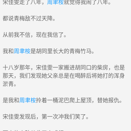
宋佳雯走了八年，
周聿桉
就觉得我闹了八年。
都说青梅敌不过天降。
从前我不信，现在我信了。
我和
周聿桉
是胡同里长大的青梅竹马。
十八岁那年，宋佳雯一家搬进胡同口的柴房，也是
那天，我们发现她父亲总是在喝醉后将她打的浑身
淤青。
是我和
周聿桉
拎着一桶泥巴爬上屋顶，替她报仇。
宋佳雯发现后，第一次冲我们笑了。