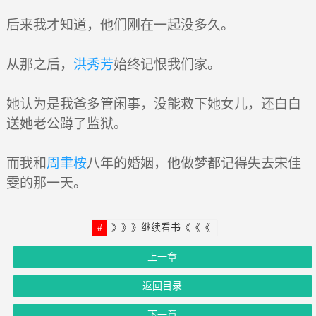
后来我才知道，他们刚在一起没多久。
从那之后，
洪秀芳
始终记恨我们家。
她认为是我爸多管闲事，没能救下她女儿，还白白
送她老公蹲了监狱。
而我和
周聿桉
八年的婚姻，他做梦都记得失去宋佳
雯的那一天。
》》》继续看书《《《
上一章
返回目录
下一章