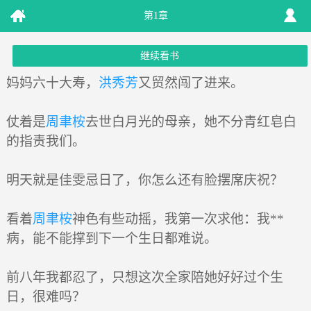
第1章
继续看书
妈妈六十大寿，
洪秀芳
又贸然闯了进来。
仗着是
周聿桉
去世白月光的母亲，她不分青红皂白
的指责我们。
明天就是佳雯忌日了，你怎么还有脸摆席庆祝？
看着
周聿桉
神色有些动摇，我第一次求他：我**
病，能不能撑到下一个生日都难说。
前八年我都忍了，只想这次全家陪她好好过个生
日，很难吗？