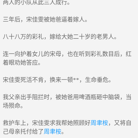
两人的小队从此三人成行。
三年后，宋佳雯被她爸逼着嫁人。
八十八万的彩礼，嫁给大她二十岁的老男人。
连一向护着女儿的宋母，也在听到彩礼数目后，红
着眼劝她答应。
宋佳雯死活不肯，换来一顿**，生命垂危。
我父亲出手阻拦时，被她爸用啤酒瓶砸中脑袋，当
场殒命。
救护车上，宋佳雯求我帮她照顾好
周聿桉
，又将自
己母亲托付给了
周聿桉
。