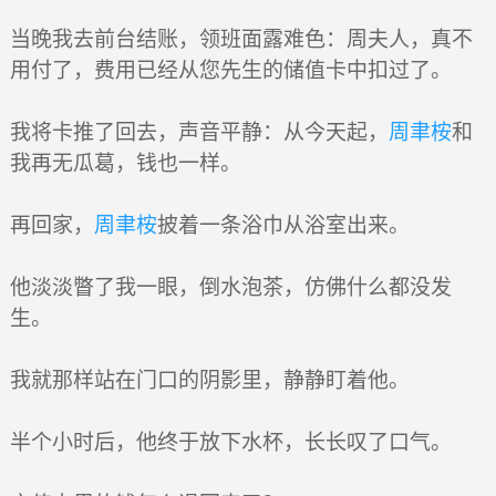
当晚我去前台结账，领班面露难色：周夫人，真不
用付了，费用已经从您先生的储值卡中扣过了。
我将卡推了回去，声音平静：从今天起，
周聿桉
和
我再无瓜葛，钱也一样。
再回家，
周聿桉
披着一条浴巾从浴室出来。
他淡淡瞥了我一眼，倒水泡茶，仿佛什么都没发
生。
我就那样站在门口的阴影里，静静盯着他。
半个小时后，他终于放下水杯，长长叹了口气。