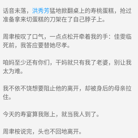
话音未落，
洪秀芳
猛地掀翻桌上的寿桃蛋糕，抢过
准备拿来切蛋糕的刀架在了自己脖子上。
周聿桉叹了口气，一点点松开牵着我的手：佳雯临
死前，我答应要替她尽孝。
咱妈至少还有你们，干妈就只有我了老婆，别让我
太为难。
我不依不饶想要阻止他的离开，却被身后的母亲拉
住。
今天的寿宴算我账上，就当我人到了。
周聿桉说完，头也不回地离开。