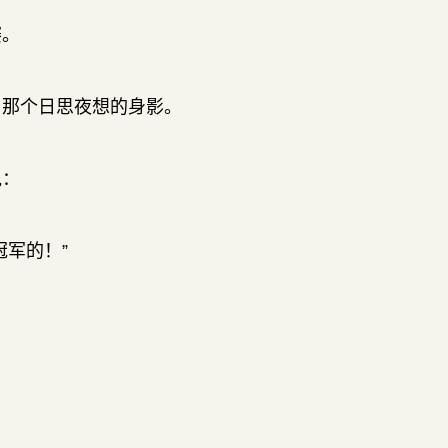
赛。
了那个日思夜想的身影。
说：
军的！”