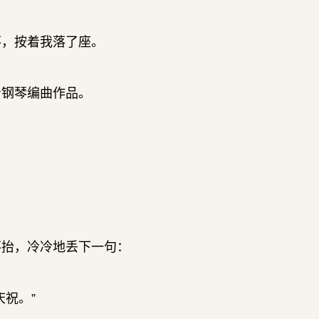
落，按着我落了座。
着钢琴编曲作品。
不抬，冷冷地丢下一句：
祝。”