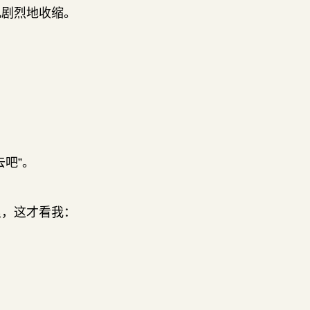
孔剧烈地收缩。
吧”。
里，这才看我：