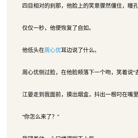
四目相对的刹那，他脸上的笑意骤然僵住，瞳
仅仅一秒，他便恢复了自如。
他低头在
周心优
耳边说了什么。
周心优侧过脸，在他脸颊落下一个吻，笑着说“去
江晏走到我面前，摸出烟盒，抖出一根叼在嘴
“你怎么来了？”