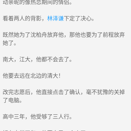
动亲昵的像热恋期间的情侣。
看着两人的背影，
林泽谦
下定了决心。
既然她为了沈柏舟放弃他，那他也要为了前程放弃
她了。
南大，江大，他都不会去了。
他要去远在北边的清大！
改完志愿后，他直接点击了确认，毫不犹豫的关掉
了电脑。
高中三年，他受够了三人行。