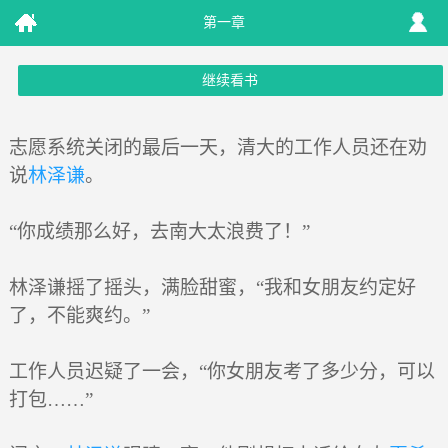
第一章
继续看书
志愿系统关闭的最后一天，清大的工作人员还在劝
说
林泽谦
。
“你成绩那么好，去南大太浪费了！”
林泽谦摇了摇头，满脸甜蜜，“我和女朋友约定好
了，不能爽约。”
工作人员迟疑了一会，“你女朋友考了多少分，可以
打包……”