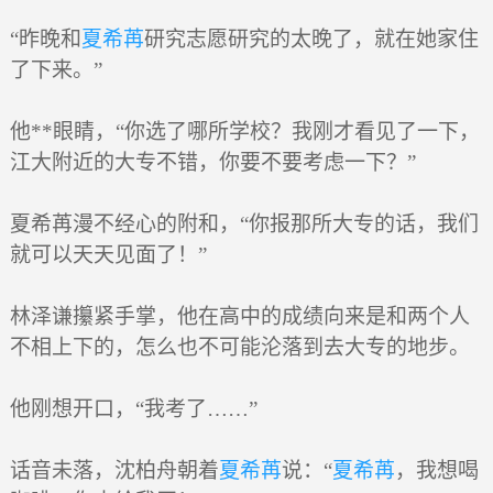
“昨晚和
夏希苒
研究志愿研究的太晚了，就在她家住
了下来。”
他**眼睛，“你选了哪所学校？我刚才看见了一下，
江大附近的大专不错，你要不要考虑一下？”
夏希苒漫不经心的附和，“你报那所大专的话，我们
就可以天天见面了！”
林泽谦攥紧手掌，他在高中的成绩向来是和两个人
不相上下的，怎么也不可能沦落到去大专的地步。
他刚想开口，“我考了……”
话音未落，沈柏舟朝着
夏希苒
说：“
夏希苒
，我想喝