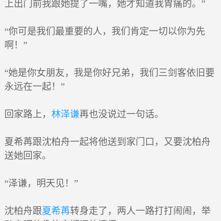
上出门前我跟她提了一嘴，她才知道我胃痛的。”
“你可是我们最重要的人，我们肯定一切以你为先
啊！”
“她是你女朋友，我是你好兄弟，我们三剑客依旧要
永远在一起！”
回家路上，
林泽谦
再也没说过一句话。
夏希苒跟沈柏舟一起将他送到家门口，又要沈柏舟
送她回家。
“泽谦，明天见！”
沈柏舟跟
夏希苒
转身走了，两人一路打打闹闹，举