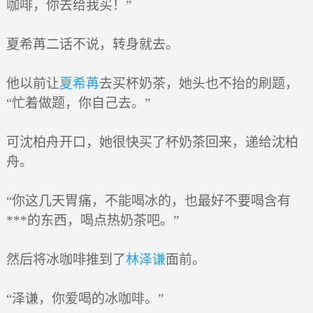
咖啡，你去给我买！”
夏希苒二话不说，转身就去。
他以前让
夏希苒
去买杯奶茶，她头也不抬的刷题，
“忙着做题，你自己去。”
可沈柏舟开口，她很快买了杯奶茶回来，递给沈柏
舟。
“你这几天胃痛，不能喝冰的，也最好不要喝含有
***的东西，喝点热奶茶吧。”
然后将冰咖啡推到了
林泽谦
面前。
“泽谦，你爱喝的冰咖啡。”