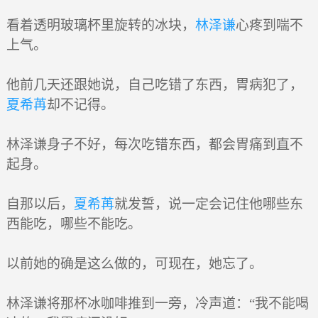
看着透明玻璃杯里旋转的冰块，
林泽谦
心疼到喘不
上气。
他前几天还跟她说，自己吃错了东西，胃病犯了，
夏希苒
却不记得。
林泽谦身子不好，每次吃错东西，都会胃痛到直不
起身。
自那以后，
夏希苒
就发誓，说一定会记住他哪些东
西能吃，哪些不能吃。
以前她的确是这么做的，可现在，她忘了。
林泽谦将那杯冰咖啡推到一旁，冷声道：“我不能喝