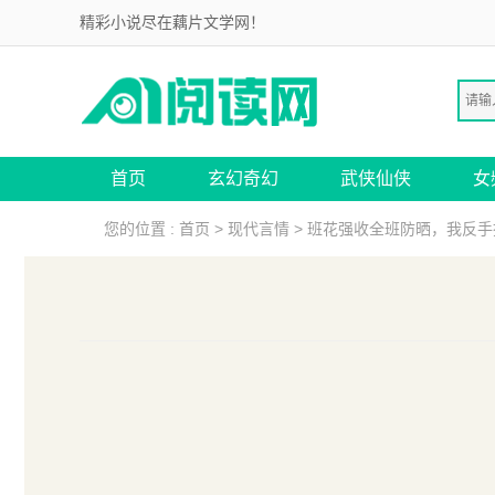
精彩小说尽在藕片文学网！
首页
玄幻奇幻
武侠仙侠
女
您的位置 :
首页
>
现代言情
>
班花强收全班防晒，我反手