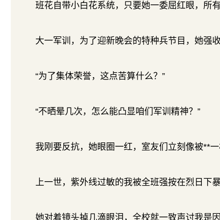
班花自带小白花系统，只要她一委屈红眼，所
大一军训，为了迎新晚会的特种兵节目，她强
“为了集体荣誉，这点苦算什么？”
“不晒晕几次，怎么能凸显咱们军训精神？”
我刚要反抗，她眼圈一红，室友们立刻像被**
上一世，紫外线过敏的我被全班强按在烈日下
她对着镜头掉几滴眼泪，全校就一致声讨我是