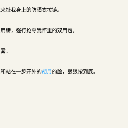
就来扯我身上的防晒衣拉链。
的肩膀，强行抢夺我怀里的双肩包。
喷雾。
友和站在一步开外的
胡月
的脸，狠狠按到底。