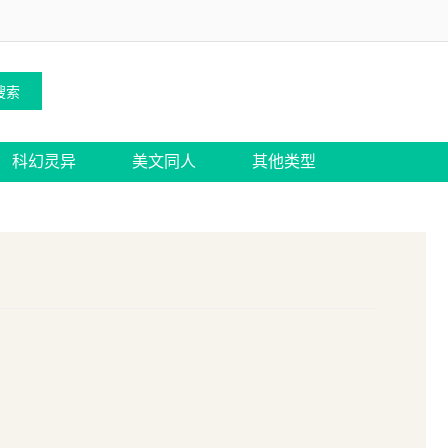
科幻灵异
美文同人
其他类型