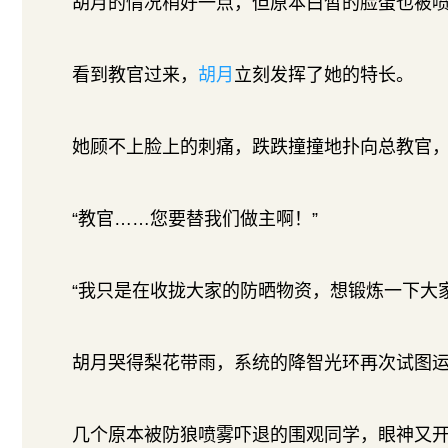
胡月的情况稍好一点，但原本白皙的脸蛋也被
看到教官过来，
胡月
立刻发挥了她的特长。
她顾不上脸上的刺痛，跌跌撞撞地扑向总教官
“教官……您要替我们做主啊！”
“我只是在收拢大家的防晒物资，想锻炼一下大
胡月哭得梨花带雨，系统的降智光环再次试图
几个原本被防狼喷雾吓退的围观同学，眼神又