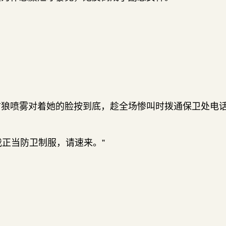
防狼喷雾对着她的脸按到底，趁全场惨叫时拨通保卫处电
我正当防卫制服，请速来。”