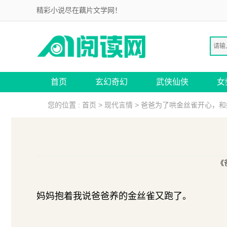
精彩小说尽在藕片文学网！
首页
玄幻奇幻
武侠仙侠
女
您的位置 :
首页
>
现代言情
>
爸爸为了哄金丝雀开心，和
《
妈妈抱着我说爸爸养的金丝雀又跑了。