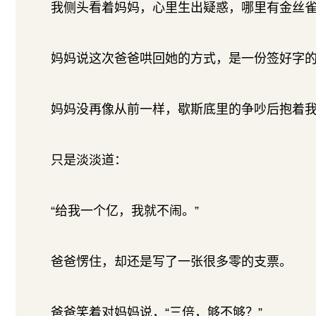
我侧头看着妈妈，心里生出疑惑，哪里有金丝
妈妈说这次爸爸哄回她的方式，是一份签好字
妈妈没再像从前一样，歇斯底里的争吵后抱着
只是淡淡道：
“给我一个亿，我就不闹。”
爸爸愣住，却还是写了一张很多零的支票。
爸爸笑着对妈妈说，“三倍，够不够？”