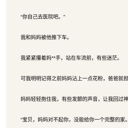
“你自己去医院吧。”
我和妈妈被他推下车。
我紧紧攥着妈**手，站在车流前，有些迷茫。
可我明明记得之前妈妈沾上一点花粉，爸爸就
妈妈轻轻抱住我，有些发颤的声音，让我回过
“宝贝，妈妈对不起你，没能给你一个完整的家。