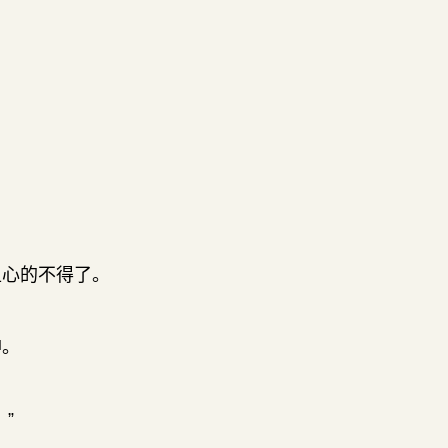
担心的不得了。
神。
”