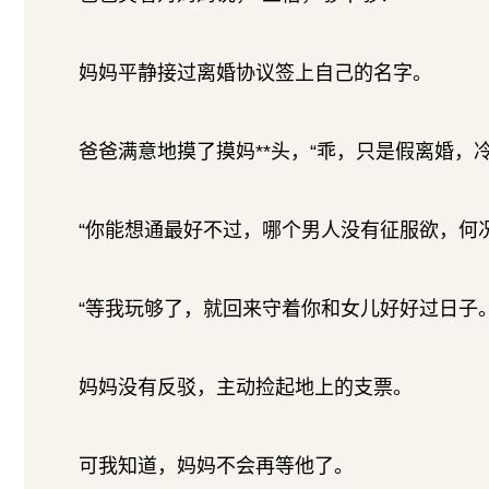
妈妈平静接过离婚协议签上自己的名字。
爸爸满意地摸了摸妈**头，“乖，只是假离婚，
“你能想通最好不过，哪个男人没有征服欲，何
“等我玩够了，就回来守着你和女儿好好过日子。
妈妈没有反驳，主动捡起地上的支票。
可我知道，妈妈不会再等他了。