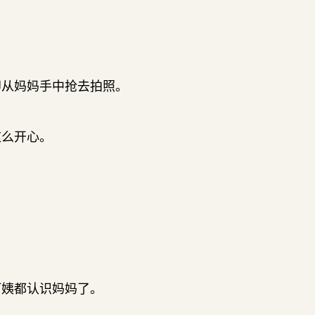
即从妈妈手中抢去拍照。
这么开心。
阿姨都认识妈妈了。