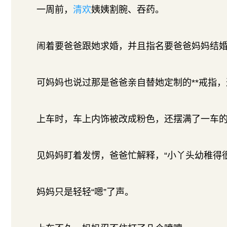
一周前，
清欢
姨姨割腕、吞药。
闹着要爸爸跟她求婚，并且指名要爸爸妈妈结
可妈妈也说过那是爸爸亲自替她定制的**戒指
上车时，车上内饰被改成粉色，还摆满了一车
见妈妈盯着发愣，爸爸忙解释，“小丫头幼稚得
妈妈只是轻轻“嗯”了声。