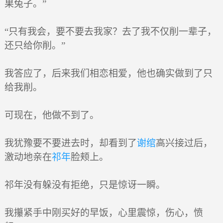
果兔子。”
“只有我会，要不要去我家？去了我不仅削一辈子，
还只给你削。”
我答应了，后来我们相恋相爱，他也确实做到了只
给我削。
可现在，他做不到了。
我犹豫要不要进去时，却看到了
谢绾
高兴接过后，
激动地亲在
祁年
脸颊上。
祁年没有躲没有拒绝，只是惊讶一瞬。
我攥紧手中刚买好的早饭，心里震惊，伤心，愤