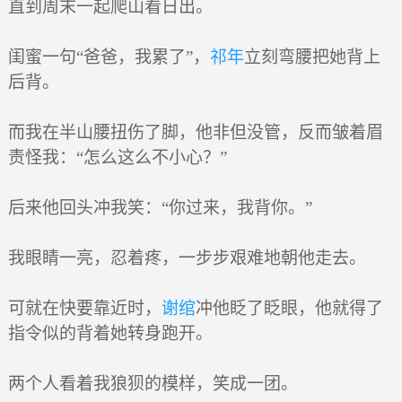
直到周末一起爬山看日出。
闺蜜一句“爸爸，我累了”，
祁年
立刻弯腰把她背上
后背。
而我在半山腰扭伤了脚，他非但没管，反而皱着眉
责怪我：“怎么这么不小心？”
后来他回头冲我笑：“你过来，我背你。”
我眼睛一亮，忍着疼，一步步艰难地朝他走去。
可就在快要靠近时，
谢绾
冲他眨了眨眼，他就得了
指令似的背着她转身跑开。
两个人看着我狼狈的模样，笑成一团。