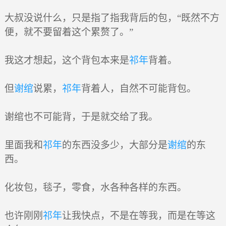
大叔没说什么，只是指了指我背后的包，“既然不方
便，就不要留着这个累赘了。”
我这才想起，这个背包本来是
祁年
背着。
但
谢绾
说累，
祁年
背着人，自然不可能背包。
谢绾也不可能背，于是就交给了我。
里面我和
祁年
的东西没多少，大部分是
谢绾
的东
西。
化妆包，毯子，零食，水各种各样的东西。
也许刚刚
祁年
让我快点，不是在等我，而是在等这