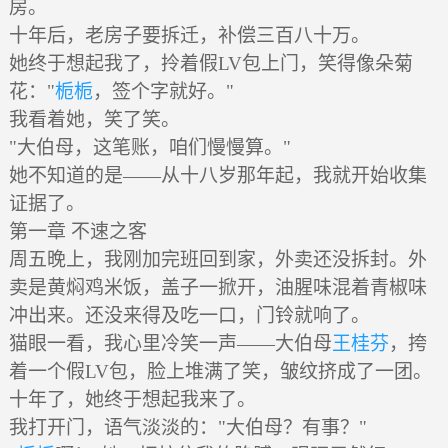
房。
十年后，老房子要拆迁，补偿三百八十万。
她终于想起我了，拎着假LV包上门，笑得像朵菊
花："
栀栀
，签个字就好。"
我看着她，笑了笑。
"大伯母，这笔账，咱们慢慢算。"
她不知道的是——从十八岁那年起，我就开始收集
证据了。
第一章 不速之客
周五晚上，我刚加完班回到家，外卖还没拆封。外
卖是黄焖鸡米饭，盖子一掀开，油腥味混着青椒味
冲出来。还没来得及吃一口，门铃就响了。
猫眼一看，我心里冷笑一声——大伯母
王桂芬
，挎
着一个假LV包，脸上堆满了笑，皱纹挤成了一团。
十年了，她终于想起我来了。
我打开门，语气淡淡的："大伯母？有事？"