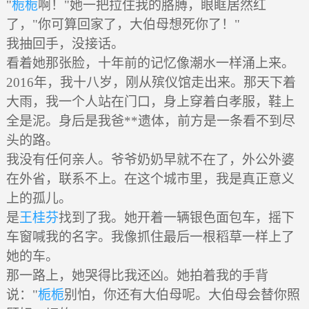
"
栀栀
啊！"她一把拉住我的胳膊，眼眶居然红
了，"你可算回家了，大伯母想死你了！"
我抽回手，没接话。
看着她那张脸，十年前的记忆像潮水一样涌上来。
2016年，我十八岁，刚从殡仪馆走出来。那天下着
大雨，我一个人站在门口，身上穿着白孝服，鞋上
全是泥。身后是我爸**遗体，前方是一条看不到尽
头的路。
我没有任何亲人。爷爷奶奶早就不在了，外公外婆
在外省，联系不上。在这个城市里，我是真正意义
上的孤儿。
是
王桂芬
找到了我。她开着一辆银色面包车，摇下
车窗喊我的名字。我像抓住最后一根稻草一样上了
她的车。
那一路上，她哭得比我还凶。她拍着我的手背
说："
栀栀
别怕，你还有大伯母呢。大伯母会替你照