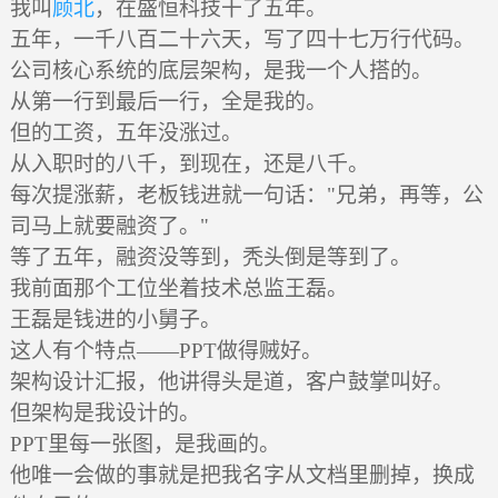
我叫
顾北
，在盛恒科技干了五年。
五年，一千八百二十六天，写了四十七万行代码。
公司核心系统的底层架构，是我一个人搭的。
从第一行到最后一行，全是我的。
但的工资，五年没涨过。
从入职时的八千，到现在，还是八千。
每次提涨薪，老板钱进就一句话："兄弟，再等，公
司马上就要融资了。"
等了五年，融资没等到，秃头倒是等到了。
我前面那个工位坐着技术总监王磊。
王磊是钱进的小舅子。
这人有个特点——PPT做得贼好。
架构设计汇报，他讲得头是道，客户鼓掌叫好。
但架构是我设计的。
PPT里每一张图，是我画的。
他唯一会做的事就是把我名字从文档里删掉，换成