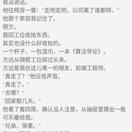
我没说话。
他往椅背一靠："走吧走吧，公司离了谁都转。"
他那个笑容我记住了。
很欠。
我回工位收拾东西。
其实也没什么好收拾的。
一个杯子，一包湿巾，一本《算法导论》。
方远从隔壁工位探过头来。
方远是我在这儿唯一的朋友，前端工程师。
"真走了？"他压低声音。
"真走了。"
"去哪？"
"回家歇几天。"
他看了看四周，确认没人注意，从抽屉里摸出一瓶
可乐塞给我。
"兄弟，保重。"