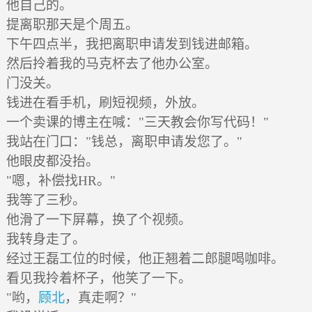
他自己的。
提离职那天是个周五。
下午四点半，我把离职申请发到钱进邮箱。
然后拎着我的马克杯去了他办公室。
门没关。
钱进在看手机，刷短视频，外放。
一个卖课的博主在喊："三天教会你写代码！"
我站在门口："钱总，离职申请发您了。"
他眼皮都没抬。
"嗯，补偿找HR。"
我等了三秒。
他滑了一下屏幕，换了个视频。
我转身走了。
经过王磊工位的时候，他正翘着二郎腿喝咖啡。
看见我拎着杯子，他笑了一下。
"哟，
顾北
，真走啊？"