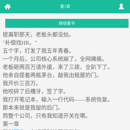
第1章
继续看书
提离职那天，老板头都没抬。
"补偿找HR。"
五个字，打发了我五年青春。
一个月后，公司核心系统崩了，全网瘫痪。
老板砸两百万请外援，来了三拨，全趴下了。
他亲自提着两瓶茅台，敲我出租屋的门。
我开价三百万。
他咬碎了后槽牙，签了字。
我打开笔记本，输入一行代码——系统恢复。
那本来就是我留的后门。
而整个公司，只有我知道开关在哪。
第一章