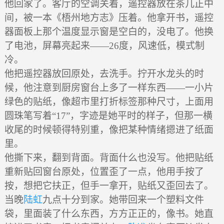
他回家了。客厅的空调关着，遥控器放在茶几正中
间，被一本《梧州地方志》压着。他拿开书，遥控
器面板上那个温度显示窗是空白的，没电了。他换
了电池，屏幕亮起来——26度，风速低，模式制
冷。
他把遥控器放回原处，去洗手。拧开水龙头的时
候，他注意到厨房窗台上多了一样东西——一小片
绿色的贴纸，像超市里打折标签那种尺寸，上面用
圆珠笔写着“17”，字迹是她平时的样子，但那一横
收尾的时候顿得特别重，像把某种情绪摁进了纸面
里。
他撕下来，翻到背面。背面什么也没写。他把贴纸
重新贴回窗台原处，位置歪了一点，他用手按了
按，想把它扶正，但手一拿开，贴纸又歪回去了。
当晚
陆虹
九点十分到家。她带回来一个塑料文件
袋，里面装了什么东西，方方正正的，像书。她直