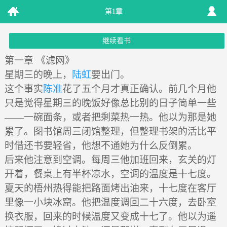
第1章
继续看书
第一章 《滤网》
星期三的晚上，
陆虹
要出门。
这个事实
陈准
花了五个月才真正确认。前几个月他
只是觉得星期三的晚饭好像总比别的日子简单一些
——一碗面条，或者把剩菜热一热。他以为那是她
累了。图书馆周三闭馆整理，但整理书架的活比平
时借还书要轻省，他想不通她为什么反倒累。
后来他注意到空调。每周三他加班回来，玄关的灯
开着，餐桌上有半杯凉水，空调的温度是十七度。
夏天的梧州热得能把路面烤出油来，十七度在客厅
里像一小块冰窟。他把温度调回二十六度，去卧室
换衣服，回来的时候温度又变成十七了。他以为遥