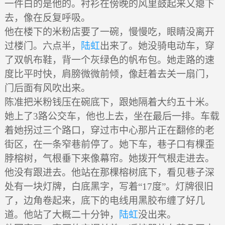
一件白的是他的。衬衫在傍晚的风里鼓起来又瘪下
去，像在反复呼吸。
他在楼下的米粉店要了一碗，慢慢吃，眼睛没离开
过楼门。六点半，
陆虹
出来了。她没骑电动车，穿
了双帆布鞋，背一个灰绿色的帆布包。她走路的速
度比平时快，肩膀微微前倾，像赶着去关一扇门，
门后面有风吹出来。
陈准把米粉钱压在碗底下，跟她隔着大约五十米。
她上了3路公交车，他也上去，坐在最后一排。车载
着她拐过三个路口，穿过市中心那片正在翻修的老
街区，在一条窄巷前停了。她下车，巷子口有棵歪
脖榕树，气根垂下来像幕帘。她拨开气根走进去。
他没有跟进去。他站在那棵榕树底下，看见巷子深
处有一块灯牌，白底黑字，写着“17度”。灯牌很旧
了，边角卷起来，底下的电线用黑胶布缠了好几
道。他站了大概二十分钟，
陆虹
没出来。