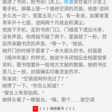
接进了书房，把书房门关上。
陈准
坐在客厅沙发上
看手机，屏幕上是一个维修空调的页面，他查“滤网
多久洗一次”，答案五花八门。有一条说，如果家里
常年开十七度，滤网两个月就会积满尘。
他放下手机，走到书房门口。门缝底下透出光来，
没有声音。他用指节敲了两下，里面顿了一秒，然
后传来翻书页的声音。“等一下。”她说。
她开门的时候手里拿了一本大部头的书，封面是
《梧州年鉴》的样式。她说今天闭馆后去档案馆拿
资料，图书馆要补一批地方文献的数据。她把书往
茶几上一放，封面确实印着烫金的字。
陈准说：“空调滤网你洗过了？”
她愣了一下。“你怎么知道？”
“窗台上有张贴纸。”
她转头看了一眼窗台。“哦，那个……是空调
》》》继续看书《《《