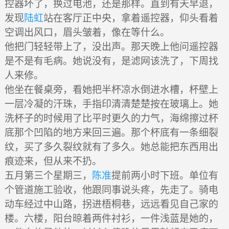
控器坏了，换过电池，还是那样。直到有天早退，
发现
陆虹
站在客厅正中央，拿着遥控器，仰头看着
空调出风口，眉头皱着，像在等什么。
他把门轻轻带上了，没出声。那天晚上他问遥控器
是不是有毛病。她说没有，是滤网该洗了，下周找
人来修。
他坐在餐桌旁，看她把半杯凉水倒进水槽，杯壁上
一层冷凝的汗珠，手指印清清楚楚按在玻璃上。她
洗杯子的时候用了比平时更久的力气，海绵擦过杯
底那个凹陷的地方来回三遍。那个杯底有一条细裂
纹，买了多久裂纹就有了多久。她总能把东西用出
痕迹来，但从来不扔。
五月第三个星期三，
陈准
提前两小时下班。单位有
个管道施工验收，他跟同事说头疼，先走了。骑电
动车经过中山路，拐进梧桐巷，远远看见自己家的
楼。六楼，阳台晾着两件衬衫，一件浅蓝是她的，