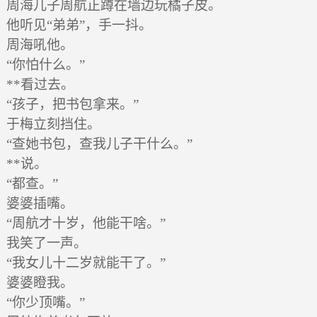
周海儿子周航正蹲在墙边玩橘子皮。
他听见“弟弟”，手一抖。
周海吼他。
“你怕什么。”
**看过去。
“孩子，把书包拿来。”
于梅立刻挡住。
“查她书包，查我儿子干什么。”
**说。
“都查。”
婆婆插嘴。
“周航才十岁，他能干啥。”
我笑了一声。
“我女儿十二岁就能干了。”
婆婆瞪我。
“你少顶嘴。”