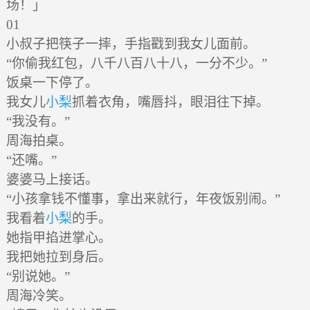
场！」
01
小叔子把筷子一摔，手指戳到我女儿面前。
“你偷我红包，八千八百八十八，一分不少。”
饭桌一下停了。
我女儿
小梨
抓着衣角，嘴唇抖，眼泪往下掉。
“我没有。”
周海拍桌。
“还嘴。”
婆婆马上接话。
“小孩拿钱不懂事，拿出来就行，年夜饭别闹。”
我看着
小梨
的手。
她指甲掐进掌心。
我把她拉到身后。
“别说她。”
周海冷笑。