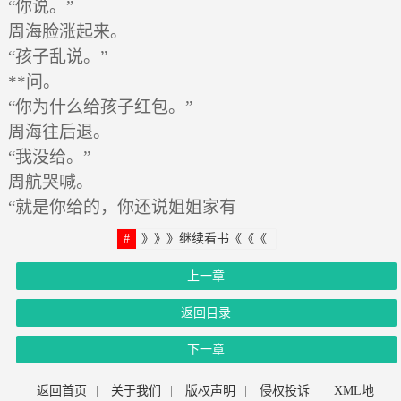
“你说。”
周海脸涨起来。
“孩子乱说。”
**问。
“你为什么给孩子红包。”
周海往后退。
“我没给。”
周航哭喊。
“就是你给的，你还说姐姐家有
》》》继续看书《《《
上一章
返回目录
下一章
返回首页
|
关于我们
|
版权声明
|
侵权投诉
|
XML地