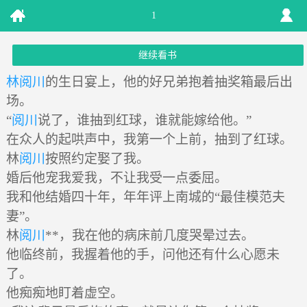
1
继续看书
林阅川
的生日宴上，他的好兄弟抱着抽奖箱最后出
场。
“
阅川
说了，谁抽到红球，谁就能嫁给他。”
在众人的起哄声中，我第一个上前，抽到了红球。
林
阅川
按照约定娶了我。
婚后他宠我爱我，不让我受一点委屈。
我和他结婚四十年，年年评上南城的“最佳模范夫
妻”。
林
阅川
**，我在他的病床前几度哭晕过去。
他临终前，我握着他的手，问他还有什么心愿未
了。
他痴痴地盯着虚空。