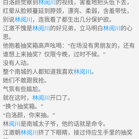
白洛颜觉察到
林阅川
的视线，害羞地把头低下去，
红晕从脸颊蔓延到脖颈，漂亮、柔弱，含羞带怯，
别说
林阅川
，连我看了都生出几分保护欲。
江澈不愧是
林阅川
的好兄弟，立马明白
林阅川
的心
思。
他抱着抽奖箱高声吆喝：“在场没有男朋友的，还有
谁想上来抽奖？仅限今晚，过时不候。”
没有人动。
整个南城的人都知道我喜欢
林阅川
。
她们不敢跟我抢。
气氛有些尴尬。
就在这时，
林阅川
开口了。
“换个抽奖箱。”
“白洛颜，你来抽。”
林
阅川
是南城太子爷，他的话就是命令。
江澈朝
林阅川
挤了下眼睛，接过侍应生手里的抽奖