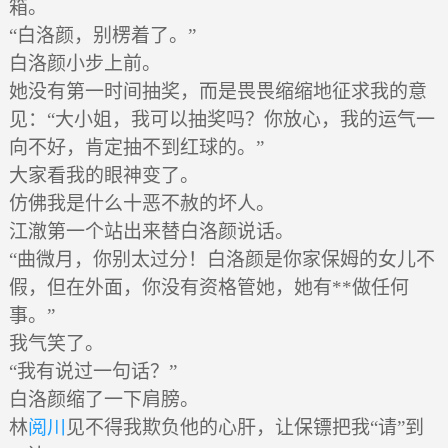
箱。
“白洛颜，别楞着了。”
白洛颜小步上前。
她没有第一时间抽奖，而是畏畏缩缩地征求我的意
见：“大小姐，我可以抽奖吗？你放心，我的运气一
向不好，肯定抽不到红球的。”
大家看我的眼神变了。
仿佛我是什么十恶不赦的坏人。
江澈第一个站出来替白洛颜说话。
“曲微月，你别太过分！白洛颜是你家保姆的女儿不
假，但在外面，你没有资格管她，她有**做任何
事。”
我气笑了。
“我有说过一句话？”
白洛颜缩了一下肩膀。
林
阅川
见不得我欺负他的心肝，让保镖把我“请”到