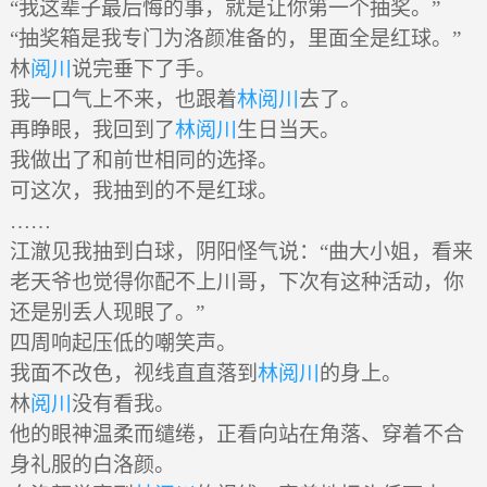
“我这辈子最后悔的事，就是让你第一个抽奖。”
“抽奖箱是我专门为洛颜准备的，里面全是红球。”
林
阅川
说完垂下了手。
我一口气上不来，也跟着
林阅川
去了。
再睁眼，我回到了
林阅川
生日当天。
我做出了和前世相同的选择。
可这次，我抽到的不是红球。
……
江澈见我抽到白球，阴阳怪气说：“曲大小姐，看来
老天爷也觉得你配不上川哥，下次有这种活动，你
还是别丢人现眼了。”
四周响起压低的嘲笑声。
我面不改色，视线直直落到
林阅川
的身上。
林
阅川
没有看我。
他的眼神温柔而缱绻，正看向站在角落、穿着不合
身礼服的白洛颜。