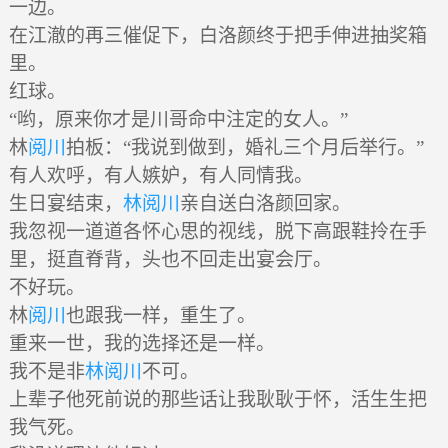
一边。
在江澈的再三催促下，白洛颜终于把手伸进抽奖箱
里。
红球。
“哟，原来你才是川哥命中注定的女人。”
林
阅川
拍板：“我说到做到，婚礼三个月后举行。”
有人欢呼，有人嫉妒，有人同情我。
生日宴结束，
林阅川
亲自送白洛颜回家。
我忽视一道道各怀心思的视线，脱下高跟鞋拎在手
里，挺直脊背，头也不回走出宴会厅。
不好玩。
林
阅川
也跟我一样，重生了。
重来一世，我的选择还是一样。
我不是非
林阅川
不可。
上辈子他死前说的那些话让我耿耿于怀，活生生把
我气死。