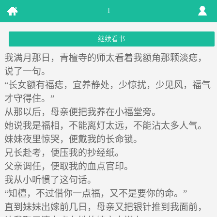
1
继续看书
我满月那日，青檀寺的师太看着我额角那颗淡痣，
说了一句。
“长女额有福痣，宜养静处，少惊扰，少见风，福气
才守得住。”
从那以后，母亲便把我养在小福堂旁。
她说我是福相，不能离灯太远，不能沾太多人气。
妹妹夜里惊哭，便戴我的长命锁。
兄长赴考，便压我的抄经纸。
父亲调任，便取我的血点官印。
我从小听惯了这句话。
“知檀，不过借你一点福，又不是要你的命。”
直到妹妹出嫁前几日，母亲又把银针推到我面前，