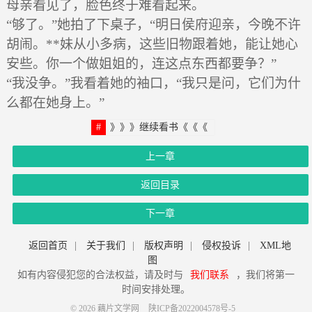
母亲看见了，脸色终于难看起来。
“够了。”她拍了下桌子，“明日侯府迎亲，今晚不许
胡闹。**妹从小多病，这些旧物跟着她，能让她心
安些。你一个做姐姐的，连这点东西都要争？”
“我没争。”我看着她的袖口，“我只是问，它们为什
么都在她身上。”
》》》继续看书《《《
上一章
返回目录
下一章
返回首页
|
关于我们
|
版权声明
|
侵权投诉
|
XML地
图
如有内容侵犯您的合法权益，请及时与
我们联系
，我们将第一
时间安排处理。
© 2026 藕片文学网
陕ICP备2022004578号-5