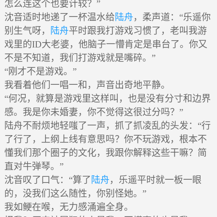
怎么连这个也要计较？”
沈音适时地递了一杯温水给
陆舟
，柔声道：“乐遥你
别生气呀，
陆舟
平时跟我打游戏习惯了，老叫我游
戏里的ID大老婆，他脑子一懵肯定是串台了。你又
不是不知道，我们打游戏就是嘴碎。”
“刚才不是游戏。”
我看着他们一唱一和，声音出奇地平静。
“何况，就算是游戏里这样叫，也是没有分寸和边界
感。我是你未婚妻，你不觉得这很过分吗？”
陆舟不耐烦地轻嗤了一声，抓了抓凌乱的头发：“行
了行了，上纲上线有意思吗？你不玩游戏，根本不
懂我们那个圈子的文化，我跟你解释这些干嘛？简
直对牛弹琴。”
沈音叹了口气：“算了
陆舟
，乐遥平时就一板一眼
的，没我们这么随性，你别怪她。”
我如鲠在喉，无力感涌遍全身。