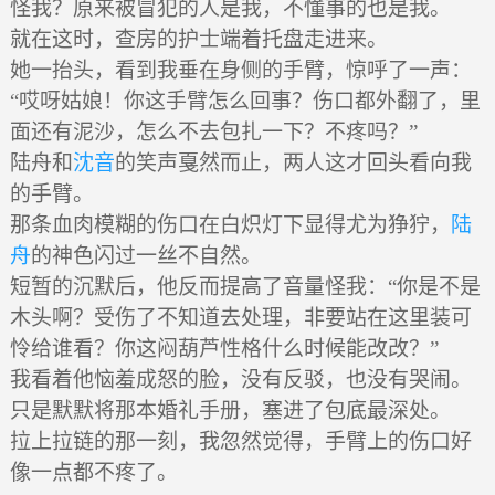
怪我？原来被冒犯的人是我，不懂事的也是我。
就在这时，查房的护士端着托盘走进来。
她一抬头，看到我垂在身侧的手臂，惊呼了一声：
“哎呀姑娘！你这手臂怎么回事？伤口都外翻了，里
面还有泥沙，怎么不去包扎一下？不疼吗？”
陆舟和
沈音
的笑声戛然而止，两人这才回头看向我
的手臂。
那条血肉模糊的伤口在白炽灯下显得尤为狰狞，
陆
舟
的神色闪过一丝不自然。
短暂的沉默后，他反而提高了音量怪我：“你是不是
木头啊？受伤了不知道去处理，非要站在这里装可
怜给谁看？你这闷葫芦性格什么时候能改改？”
我看着他恼羞成怒的脸，没有反驳，也没有哭闹。
只是默默将那本婚礼手册，塞进了包底最深处。
拉上拉链的那一刻，我忽然觉得，手臂上的伤口好
像一点都不疼了。