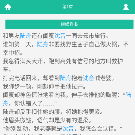
第1章
继续看书
和男友
陆舟
还有闺蜜
沈音
一同去云市旅行。
谁知第一天，
陆舟
非要找野生菌子自己做火锅，不
幸中招。
我急得满头大汗，跑到高处有信号的地方叫救护
车。
打完电话回来，却看到
陆舟
抱着
沈音
喊老婆。
我脚步一顿，刚想伸手把他拉开。
闺蜜却神色慌张地看向我，伸手去推他的胸膛：“
陆
舟
，你认错人了……”
陆舟却反手扣住她的腰，将她抱得更紧。
他眉头微皱，语气却是少有的温柔。
“你别乱动，我老婆就是
沈音
，我怎么会认错。”