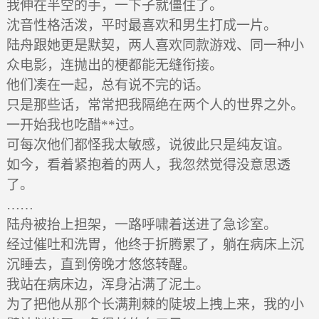
我伸在半空的手，一下子就僵住了。
沈音性格活泼，平时最喜欢和男生打成一片。
陆舟跟她更是默契，两人喜欢同款游戏、同一种小
众电影，连抛出的梗都能无缝衔接。
他们凑在一起，总有说不完的话。
只是那些话，常常把我隔绝在两个人的世界之外。
一开始我也吃醋**过。
可每次他们都怪我太敏感，说彼此只是纯友谊。
如今，看着紧抱着的两人，我忽然觉得没意思透
了。
……
陆舟被抬上担架，一路呼啸着送进了急诊室。
经过催吐和洗胃，他终于折腾累了，躺在病床上沉
沉睡去，直到傍晚才悠悠转醒。
我站在病床边，浑身沾满了泥土。
为了把他从那个长满荆棘的陡坡上拽上来，我的小