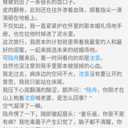
臂被划出了一条很长的血口子。
皮肉翻卷，此刻还在往外渗着血珠，顺着指尖一滴
滴砸在地板上。
不仅如此，我一直紧紧护在怀里的那本婚礼场地手
册，也在拉他时掉进了泥水里。
这次旅行，我原本的计划就是带着我最爱的人和最
好的闺蜜，一起来挑选未来的结婚场地。
可
陆舟
醒来后，第一时间看向的却是
沈音
。
自然也没注意到我手里那本被毁掉的心血。
我走过去，病床边的空间不大，
沈音
没有要让开的
意思，我就只能站在床尾。
我压下心底翻涌的酸涩，颤声问：“
陆舟
，你刚才在
山上抱着
沈音
喊老婆，是怎么回事？”
空气凝滞了一瞬。
陆舟愣了一下，随即皱起眉头：“姜乐遥，你是不是
有病？我吃毒菌子产生幻觉了，脑子都不清醒，你