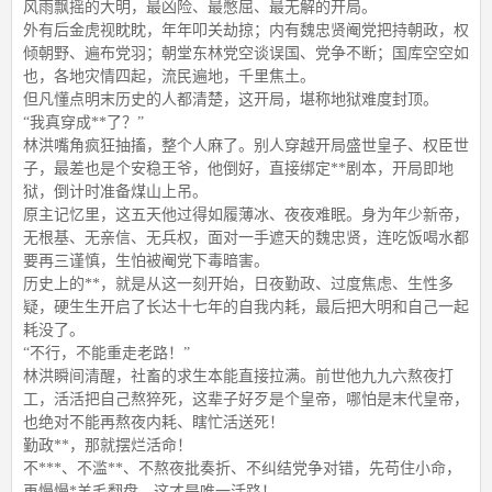
风雨飘摇的大明，最凶险、最憋屈、最无解的开局。
外有后金虎视眈眈，年年叩关劫掠；内有魏忠贤阉党把持朝政，权
倾朝野、遍布党羽；朝堂东林党空谈误国、党争不断；国库空空如
也，各地灾情四起，流民遍地，千里焦土。
但凡懂点明末历史的人都清楚，这开局，堪称地狱难度封顶。
“我真穿成**了？”
林洪嘴角疯狂抽搐，整个人麻了。别人穿越开局盛世皇子、权臣世
子，最差也是个安稳王爷，他倒好，直接绑定**剧本，开局即地
狱，倒计时准备煤山上吊。
原主记忆里，这五天他过得如履薄冰、夜夜难眠。身为年少新帝，
无根基、无亲信、无兵权，面对一手遮天的魏忠贤，连吃饭喝水都
要再三谨慎，生怕被阉党下毒暗害。
历史上的**，就是从这一刻开始，日夜勤政、过度焦虑、生性多
疑，硬生生开启了长达十七年的自我内耗，最后把大明和自己一起
耗没了。
“不行，不能重走老路！”
林洪瞬间清醒，社畜的求生本能直接拉满。前世他九九六熬夜打
工，活活把自己熬猝死，这辈子好歹是个皇帝，哪怕是末代皇帝，
也绝对不能再熬夜内耗、瞎忙活送死！
勤政**，那就摆烂活命！
不***、不滥**、不熬夜批奏折、不纠结党争对错，先苟住小命，
再慢慢*羊毛翻盘，这才是唯一活路！