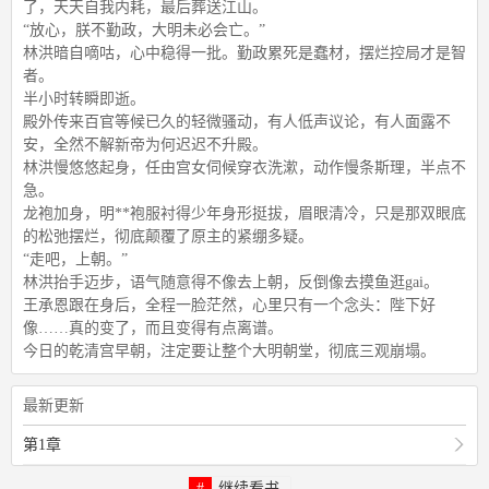
了，天天自我内耗，最后葬送江山。
“放心，朕不勤政，大明未必会亡。”
林洪暗自嘀咕，心中稳得一批。勤政累死是蠢材，摆烂控局才是智
者。
半小时转瞬即逝。
殿外传来百官等候已久的轻微骚动，有人低声议论，有人面露不
安，全然不解新帝为何迟迟不升殿。
林洪慢悠悠起身，任由宫女伺候穿衣洗漱，动作慢条斯理，半点不
急。
龙袍加身，明**袍服衬得少年身形挺拔，眉眼清冷，只是那双眼底
的松弛摆烂，彻底颠覆了原主的紧绷多疑。
“走吧，上朝。”
林洪抬手迈步，语气随意得不像去上朝，反倒像去摸鱼逛gai。
王承恩跟在身后，全程一脸茫然，心里只有一个念头：陛下好
像……真的变了，而且变得有点离谱。
今日的乾清宫早朝，注定要让整个大明朝堂，彻底三观崩塌。
最新更新
第1章
继续看书