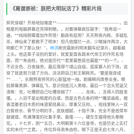
《离谱崇祯：朕把大明玩活了》精彩片段
猝死穿越？开局地狱难度**------------------------------------------，出
租屋的电脑屏幕还亮得刺眼。，对着弹幕疯狂敲字：“我再说一
遍，**纯纯倒霉蛋加作死怪！勤政有屁用？天天熬夜内耗、多疑乱
杀，神仙来了都救不了明末！但凡他摆烂一点、少瞎操作两次，大
明都亡不了那么快！”，
林洪
刷完最新的明末翻车纪录片，越看越
上头。他这辈子没别的爱好，就爱复盘各路末代帝王的作死名场
面，而**朱由检，绝对是历代**君里最憋屈也最能***的一个。、
不近女色、日夜操劳，最后落得个煤山自缢、孤家寡人的下场，说
穿了就是努力错了方向，活活把自己和王朝耗死。“要是我穿成
**……”，长期熬夜猝死的心脏猛地一抽，剧痛瞬间席卷全身。眼
前屏幕黑屏、弹幕乱飞，意识彻底沉入黑暗，最后一个念头荒诞又
清晰：完，吐槽把自己吐槽穿越了？……，龙床。，冻得人四肢发
僵。，入目不是出租屋的白墙，而是古色古香的明**雕梁画栋，檀
香混着老旧木质的味道萦绕鼻尖，厚重又压抑。，视线里映入一双
白皙修长、骨节分明的手，皮肤细腻、十指干净，完全不是他常年
敲键盘、布满薄茧的社畜手掌。轰隆——，硬生生撞得他头晕眼
花。，十七岁，刚**五日，大明朝第十六位皇帝，也是历史上实打
实的末代**之君。，传位异母弟朱由检，眼下正是天启七年八月，