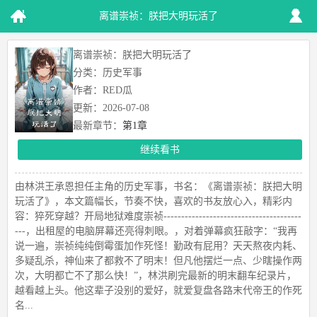
离谱崇祯：朕把大明玩活了
离谱崇祯：朕把大明玩活了
分类：历史军事
作者：RED瓜
更新：2026-07-08
最新章节：
第1章
继续看书
由林洪王承恩担任主角的历史军事，书名：《离谱崇祯：朕把大明
玩活了》，本文篇幅长，节奏不快，喜欢的书友放心入，精彩内
容：猝死穿越？开局地狱难度崇祯---------------------------------------
---，出租屋的电脑屏幕还亮得刺眼。，对着弹幕疯狂敲字：“我再
说一遍，崇祯纯纯倒霉蛋加作死怪！勤政有屁用？天天熬夜内耗、
多疑乱杀，神仙来了都救不了明末！但凡他摆烂一点、少瞎操作两
次，大明都亡不了那么快！”，林洪刷完最新的明末翻车纪录片，
越看越上头。他这辈子没别的爱好，就爱复盘各路末代帝王的作死
名...