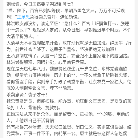
刻松懈，今日居然要早朝迟到睡觉？
“陛、陛下，百官已列队等候，早朝乃国之大典，万万不可延误
啊！”
王承恩
急得额头冒汗，连忙劝谏。
林洪眼皮都没抬，淡定至极：“急什么？百官上班摸鱼打卡，朕睡
个**怎么了？规矩是人定的，从今日起，早朝推迟半个时辰，不许
大清早折腾人。”
大清早天不亮就爬起来开会，放在现代就是无偿加班，纯属牛马行
为。前世社畜当够了，这辈子当皇帝，坚决拒绝无效加班！
王承恩彻底懵了，大脑一片空白，完全跟不上自家陛下的脑回路。
林洪懒得解释，闭眼补觉，心里疯狂盘算。
现在是天启七年八月，魏忠贤还稳坐九千岁之位，东林党蠢蠢欲
动，朝堂势力僵持对峙。历史上的**，**不久就急于铲除魏忠贤，
看似雷霆手段，实则亲手打破了朝堂平衡，让东林党一家独大，彻
底没人制衡空谈文官，埋下**隐患。
杀魏忠贤？傻子才干！
魏忠贤贪是贪，但能搞钱、能办事、能压制文官集团，是妥妥的顶
级打工人、背锅侠、提款机。
正确玩法从来不是杀他，而是留着他、拿捏他、*他的钱、用他的
人，让他帮自己干活背锅！
还有那群东林清流，天天张口圣贤、闭口仁义，实则空谈误国、结
党营私，正事一件不干，内耗第一名。原主就是被这群人忽悠瘸