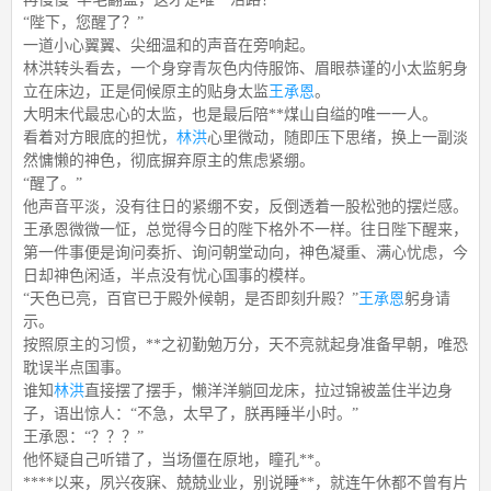
“陛下，您醒了？”
一道小心翼翼、尖细温和的声音在旁响起。
林洪转头看去，一个身穿青灰色内侍服饰、眉眼恭谨的小太监躬身
立在床边，正是伺候原主的贴身太监
王承恩
。
大明末代最忠心的太监，也是最后陪**煤山自缢的唯一一人。
看着对方眼底的担忧，
林洪
心里微动，随即压下思绪，换上一副淡
然慵懒的神色，彻底摒弃原主的焦虑紧绷。
“醒了。”
他声音平淡，没有往日的紧绷不安，反倒透着一股松弛的摆烂感。
王承恩微微一怔，总觉得今日的陛下格外不一样。往日陛下醒来，
第一件事便是询问奏折、询问朝堂动向，神色凝重、满心忧虑，今
日却神色闲适，半点没有忧心国事的模样。
“天色已亮，百官已于殿外候朝，是否即刻升殿？”
王承恩
躬身请
示。
按照原主的习惯，**之初勤勉万分，天不亮就起身准备早朝，唯恐
耽误半点国事。
谁知
林洪
直接摆了摆手，懒洋洋躺回龙床，拉过锦被盖住半边身
子，语出惊人：“不急，太早了，朕再睡半小时。”
王承恩：“？？？”
他怀疑自己听错了，当场僵在原地，瞳孔**。
****以来，夙兴夜寐、兢兢业业，别说睡**，就连午休都不曾有片