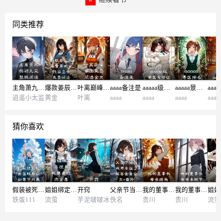
同类推荐
主角萧九杨颖儿完整版阅读
爆款姜辰苏暮雪穿越古代当皇子免费阅读
叶离巅峰帝王免费阅读全文
aaaa备注是
aaaaa级景区有哪些
aaaaa景区排名
aaa
逍遥小太监
黄金
叶离
aaaa
aaaa
aaaa
aaaa
猜你喜欢
假装被死对头催眠后最新章节列表
姐姐绑定系统后，我跟着吃肉全集
开窍
父亲节当天，我开车撞了闺蜜爸爸全文+番外
我的董事长母亲结局
我的董事长母亲未删节
铁蛋111
流萤
芋泥啵啵冰
佚名
贵川
贵川
流萤