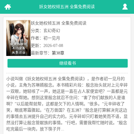
妖女她权倾五洲 全集免费阅读
妖女她权倾五洲 全集免费阅读
分类：玄幻奇幻
作者：初一见月
更新：2026-07-08
最新章节：
第38章
继续看书
小说叫做《妖女她权倾五洲 全集免费阅读》，是作者初一见月的
小说，主角为苏琳嬿殷念。本书精彩片段：殷念抬头就对上元辛碎
一双眼，她轻咳了一声，她这是一直在占人家便宜吧？一直都是元
辛碎在帮她。想到这里殷念就忍不住问：“害了你们献族的人是谁
啊？”以后能帮就帮，这都是欠下的人情啊。“很多。”元辛碎收了
笑，眼底寒霜骤起。“在万兽国？在五洲？”殷念是打算解决完这边
的事情去五洲提升自己的实力的。元辛碎却只盯着她笑而不语，显
然没打算让殷念管献族的事情。“行吧，需要我帮忙随时说。”殷念
吃完最后一块肉，放下筷子开...