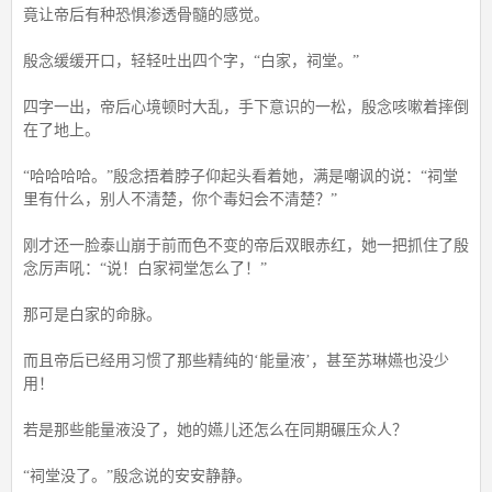
竟让帝后有种恐惧渗透骨髓的感觉。
殷念缓缓开口，轻轻吐出四个字，“白家，祠堂。”
四字一出，帝后心境顿时大乱，手下意识的一松，殷念咳嗽着摔倒
在了地上。
“哈哈哈哈。”殷念捂着脖子仰起头看着她，满是嘲讽的说：“祠堂
里有什么，别人不清楚，你个毒妇会不清楚？”
刚才还一脸泰山崩于前而色不变的帝后双眼赤红，她一把抓住了殷
念厉声吼：“说！白家祠堂怎么了！”
那可是白家的命脉。
而且帝后已经用习惯了那些精纯的‘能量液’，甚至苏琳嬿也没少
用！
若是那些能量液没了，她的嬿儿还怎么在同期碾压众人？
“祠堂没了。”殷念说的安安静静。