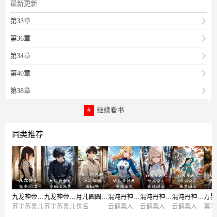
最新更新
第33章
第36章
第34章
第40章
第38章
继续看书
同类推荐
九龙神帝完本阅读
九龙神帝完本阅读免费
月儿圆圆断深恩结局是he吗
混沌丹神无删减全文
混沌丹神无删减全文在线阅读
混沌丹神无删减全文免费阅读
苏尘苏灵儿
苏尘苏灵儿
佚名
云鹤真人
云鹤真人
云鹤真人
莫阳