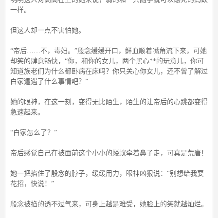
一样。
但这人却一点不害怕她。
“帝后……不，毒妇。”殷念缓缓开口，鲜血顺着嘴角流下来，可她
却笑的肆意畅快，“你，和你的女儿，两个黑心**的玩意儿，你可
知道族老们为什么都卧病在床吗？你只关心你女儿，还不曾了解过
白家遭遇了什么事情吧？”
她的眼神，在这一刻，变得无比陌生，陌生的让帝后的心跳都变得
急速起来。
“白家怎么了？”
帝后感觉自己在被面前这个小小的蝼蚁牵着鼻子走，可真是荒唐！
她一把掐住了殷念的脖子，缓缓用力，眼神凶狠说：“别想给我耍
花招，快说！”
殷念被掐的透不过气来，可身上越是难受，她脸上的笑就越灿烂。