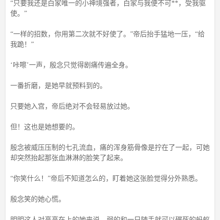
“只要我还是白家唯一的小神境强者，白家与我便不可**，受我驱
使。”
“一样的招数，你用第二次就不好使了。”帝后抬手猛地一压，“给
我跪！”
‘咔嚓’一声，殷念只觉得剧痛传遍全身。
一番折磨，是她早就预料到的。
只要她入宫，帝后绝对不会轻易放过她。
但！这也是她想要的。
殷念被威压压制的七孔流血，痛的浑身筋骨像是拧在了一起，可她
却突然抬起那张血淋淋的脸笑了起来。
“你笑什么！”帝后不知道怎么的，盯着她这张脸觉得分外熟悉。
殷念笑的她心慌。
明明这人对高高在上的她来说，弱的和一只随手就可以碾死的蚂蚁