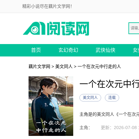
精彩小说尽在藕片文学网！
首页
玄幻奇幻
武侠仙侠
女
藕片文学网
>
美文同人
> 一个在次元中行走的人
一个在次元中
美文同人
连载
主角：
更新：2026-07-08 1