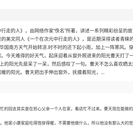
行走的人》，由网络作家“佚名”所著，讲述一系列精彩纷呈的
是的美文同人《一个在次元中行走的人》，是近期深得读者青睐
，华国南方天气开始转凉.时不时的还下起小雨，加上一阵寒风。
瘩。今天难得的好天气，起床迎着从窗外照进来的阳光曹天打了
地上的阳光先是呆了一呆，然后感叹了一句。曹天不怎么喜欢晒
暖的阳光。曹天把出手伸出窗外，抚摸着阳光，...
忙的回去其实是在担心父亲一个人在家，看店忙不过来。曹天现在能做的
。他家小康家庭吃得饱穿得暖，不需要他做什么，所以他没有那么大的觉