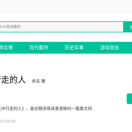
频言情
现代都市
历史军事
游戏竞技
行走的人
佚名 著
主角是的美文同人《一个在次元中行走的人》，是近期深得读者青睐的一篇美文同人，作者“佚名”所著，主要讲述的是：天入十一月，华国南方天气开始转凉.时不时的还下起小雨，加上一阵寒风。穿着单薄的人，寒风从衣领灌入，身子打一寒颤，全身冒气鸡皮疙瘩。今天难得的好天气，起床迎着从窗外照进来的阳光曹天打了一个大大哈切。“啊！多久了，久违的太阳”曹天坐在床上看着照在地上的阳光先是呆了一呆，然后感叹了一句。曹天不怎么喜欢晒太阳，但是连续一个星期的阴天雨天，他还是有点想念那带给大地温暖的阳光。曹天把出手伸出窗外，抚摸着阳光，...
9:44:49