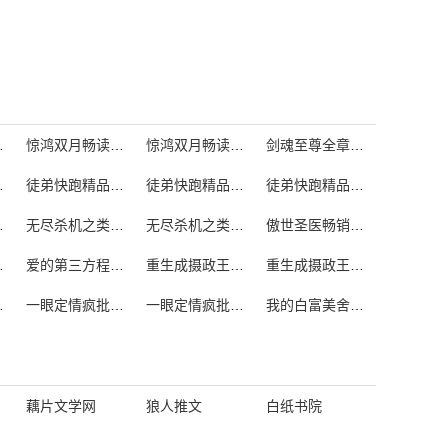
限空间的
惊鸿双月畅读全文在线阅读
惊鸿双月畅读全文免费阅读
剑魂至尊全章节阅读
精选啊
徒弟快跑精品免费阅读
徒弟快跑精品阅读
徒弟快跑精品在线阅读
扶弟魔
无尽杀机之类的完整文本有哪些
无尽杀机之类的完整文本推荐
傲世圣医畅销免费阅读
异道的
爱的第三方程式抖音bgm
重生成摄政王的炮灰医妃热门阅读
重生成摄政王的炮灰医妃热门
赵闵行TXT
一眼定情疯批大佬伺机占有百度
一眼定情疯批大佬伺机占有免费阅读
我的白富美舍友免费阅读
藕片文学网
狼人推文
白纸书院