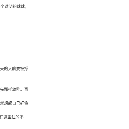
一个透明的球球，
天的大脑要被撑
先那样幼稚。直
就想起自己好像
然在这里住的不