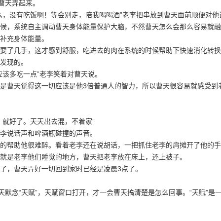
曹天弄起来。
么，没有吃饭啊！等会别走，陪我喝喝酒”老李把串放到曹天面前顺便对他
候，系统自主调动曹天身体能量保护大脑，不然曹天怎么会那么容易就融
补充身体能量。
要了几手，这才感到舒服，吃进去的肉在系统的时候帮助下快速消化转换
发现的。
应该多吃一点”老李笑着对曹天说。
是曹天觉得这一切应该是他3倍普通人的智力，所以曹天很容易就感受到
，就好了。天天出去混，不着家”
李说话声和啤酒瓶碰撞的声音。
的帮助他很难醉。看着老李还在说胡话，一把抓住老李的肩摊开了他的手
就是老李他们睡觉的地方，曹天把老李放在床上，还上被子。
了，曹天弄好一切回到家时已经是凌晨3点了。
天默念“天赋”，天赋窗口打开，才一会曹天搞清楚是怎么回事。“天赋”是