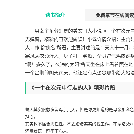
读书简介
免费章节在线阅读
男女主角分别是的美文同人小说《一个在次元中
无弹窗，精彩内容欢迎阅读！小说详情介绍：主角
人，作者“佚名”所著，主要讲述的是：天入十一月
寒风从衣领灌入，身子打一寒颤，全身冒气鸡皮疙
“啊！多久了，久违的太阳”曹天坐在床上看着照在
一个星期的阴天雨天，他还是有点想念那带给大地温
《一个在次元中行走的人》精彩片段
曹天其实很想多留母亲几天，但是你更知道的是母亲那么急
担心。
其实也不怪曹天任性，不去踏踏实实的找工作，在家陪父母
还想着玩，静不下心来。