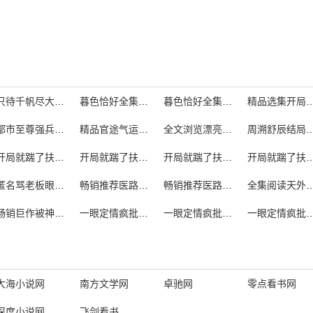
只待千帆尽大结局剧情
暮色恰好全集阅读
暮色恰好全集阅读免费
精品选集开局获得无
都市至尊强兵精彩片段视频
精品官途气运在线阅读
全文浏览漂亮后妈甜翻全家男主谁演的电视剧
周溯舒辰结局是
开局就踹了扶弟魔 角色褚欣欣人物介绍
开局就踹了扶弟魔 褚欣欣名场面
开局就踹了扶弟魔 褚欣欣名场面有哪些
开局就踹了
匿名骂老板眼瞎后我被逮了怎么办
畅销推荐医路青云的书
畅销推荐医路青云免费阅读
全集阅读天外
畅销巨作被神偏爱的孩子是谁
一眼定情疯批大佬伺机占有赵闵行
一眼定情疯批大佬伺机占有
一眼定情疯批大佬伺机占有
大海小说网
南方文学网
卓驰网
零点看书网
深度小说网
飞剑看书