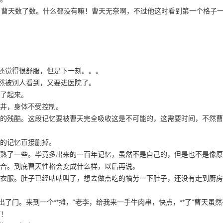
。曹天数了数。什么都没有嘛！曹天无奈啊，不过他这时看到第一个格子
天还觉得很舒服，但是下一刻。。。
不然被别人看到，又要进医院了。
了起来。
井，身体不受控制。
的残酷。这段记忆要被曹天完全吸收这是不可能的，这需要时间，不然曹
的记忆直接删掉。
熟了一些。毕竟多出来的一百年记忆，虽然不是自己的，但是也不是像原
融合。到底曹天性格会变成什么样，以后再说。
衣服。肚子已经咕咕叫了，想去做点吃的犒劳一下肚子，还没有走到厨房
了门。来到一个**摊，“老李，给我来一手牛肉串，快点，**了”曹天虽
啊！