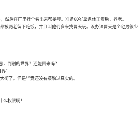
子，然后在厂里挂个名出来帮姜琴。准备60岁拿退休工资后，养老。
都被两老留下吃饭，并且叫他们多来找曹天玩。没办法曹天是个宅男很少
意思，到别的世界？还能回来吗？
界”
大街了。但是毕竟还没有接触过真实的。
什么权限啊！
。