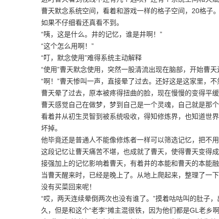
曹天默念系统空间，看着和游戏一样的格子空间，20格子
如果不仔细看还真看不到。
“咦，这是什么。井的记忆，谁是井啊！”
“这个怎么用啊！”
“叮，默念使用”难得系统主动解释
“使用”曹天默念使用，突然一股清流出现在脑部，开始曹
“啊！”曹天惨叫一声，直接晕了过去。还好这是这家里，
曹天晕了过去，原本被疼得扭曲的脸，现在慢慢的变得平缓
曹天感觉自己在做梦，梦到自己是一个灵魂，自己就是那个
看着井从初生灵智到被系统吸收，得知修炼界，也知道世界
坏掉。
他毕竟还是普通人不能像修炼者一样可以筛选记忆，把不用
这段记忆让曹天痛苦不堪，也成就了曹天，使得曹天变得成
接强加上的记忆影响着曹天，有着井的本能和曹天的本能
当曹天醒来时，已经是晚上了。从地上爬起来，整理了一下
没有买菜回来呢！
“哎，两天连续晕倒两次也没有谁了。”摸着咕咕叫的肚子，出
久，但是和这个“老李”摊主混很铁，因为他们都是GL老乡