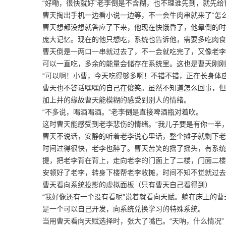
“好嘞，很快就好”老李倒是不含糊，也不理谁先到，就先给
曹天掏出手机一边看小说一边等，不一会牛肉串就来了“怎
曹天想都没想就答应了下来，他现在快饿昏了，他晕倒的时
庞大记忆。现在的他只想吃，系统也告诉他，需要多吃肉食
曹天倒是一两口一串就过去了，不一会就吃完了，又像老李
可以一直吃，多余的能量会储存在系统里。这也是曹天刚刚
“可以啊！小曹，今天吃得够多啊！不错不错，正在长身体
曹天也不答话嘿嘿的自己在傻笑。虽然不知道怎么回事，但
加上井的缘故曹天能模糊的感受到别人的情绪。
“不多说，喝酒喝酒。”老李倒是直接啤酒瓶对着吹。
这时曹天能感受到老李悲伤的情绪。“我儿子要是有你一半
曹天不说话，安静的听着老李说心里话，整个摊子就剩下老
时间过得很快，老李也醉了。曹天苦笑的摇了摇头，有系统
提，把老李背在背上，走向老李的门面上了二楼，门面二楼
安顿好了老李，转身下楼帮老李收摊，时间不知不觉就过去
曹天看向系统投影的虚拟面板（只有曹天自己看得到）
“我好像还有一个没有看呢”说着就看向天赋。躺在床上的曹
是一个可以自己开发，向系统兑换学习的特殊系统。
当用曹天看向天赋选择时，张大了嘴巴。“天呐，什么情况”