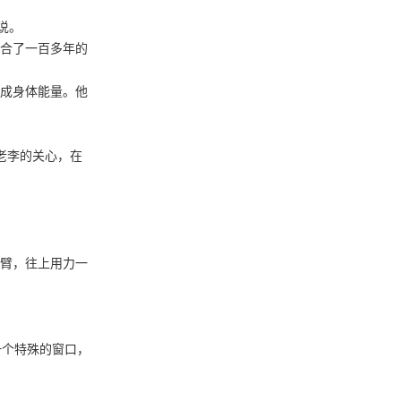
说。
合了一百多年的
成身体能量。他
老李的关心，在
臂，往上用力一
一个特殊的窗口，