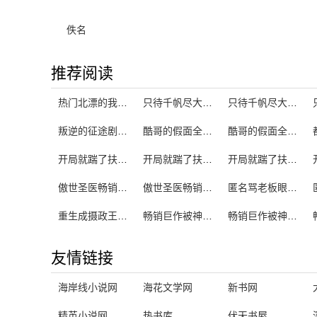
佚名
推荐阅读
热门北漂的我们约定不哭在线阅读
只待千帆尽大结局解析
只待千帆尽大结局在线观看
叛逆的征途剧情分集介绍
酷哥的假面全文在线阅读
酷哥的假面全文免费阅读
开局就踹了扶弟魔免费阅读
开局就踹了扶弟魔 褚欣欣 人物介绍
开局就踹了扶弟魔 褚欣欣经典台词
傲世圣医畅销排行榜
傲世圣医畅销推荐
匿名骂老板眼瞎后我被逮了
重生成摄政王的炮灰医妃热门免费阅读
畅销巨作被神偏爱的孩子是
畅销巨作被神偏爱的孩子在线阅读
友情链接
海岸线小说网
海花文学网
新书网
精英小说网
热书库
伏天书屋