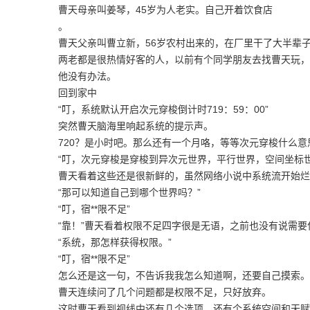
曹天母亲叫姜琴，45岁为人老实。自己开着饮食店
。
曹天父亲叫曹立新，56岁农村出来的，在厂里干了大半辈
两老都是很热情好客的人，以前有个同学朋友去找曹天玩，
他没有办法。
回到家中
“叮，系统默认开启次元穿梭倒计时719：59：00”
突然曹天脑海里响起系统的提示声。
720？是小时吧。那么还有一个月咯，等等次元穿梭什么
“叮，次元穿梭是穿梭到异次元世界，平行世界，空间坐标世
曹天看着这些还是很新鲜的，虽然网络小说中系统流开始烂
“那可以知道自己到哪个世界吗？”
“叮，宿**限不足”
“靠！”曹天看着权限不足四字很是无语，之前也没有说需要
“系统，那怎样获得权限。”
“叮，宿**限不足”
怎么还是这一句，不告诉我我怎么知道啊，还要自己摸索。
曹天连续问了几个问题都是权限不足，只好放弃。
这时曹天看到视线中还有几个选项，还有个系统空间和天赋