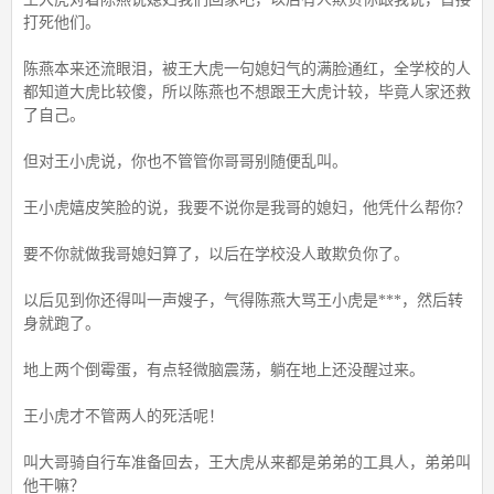
打死他们。
陈燕本来还流眼泪，被王大虎一句媳妇气的满脸通红，全学校的人
都知道大虎比较傻，所以陈燕也不想跟王大虎计较，毕竟人家还救
了自己。
但对王小虎说，你也不管管你哥哥别随便乱叫。
王小虎嬉皮笑脸的说，我要不说你是我哥的媳妇，他凭什么帮你？
要不你就做我哥媳妇算了，以后在学校没人敢欺负你了。
以后见到你还得叫一声嫂子，气得陈燕大骂王小虎是***，然后转
身就跑了。
地上两个倒霉蛋，有点轻微脑震荡，躺在地上还没醒过来。
王小虎才不管两人的死活呢！
叫大哥骑自行车准备回去，王大虎从来都是弟弟的工具人，弟弟叫
他干嘛？