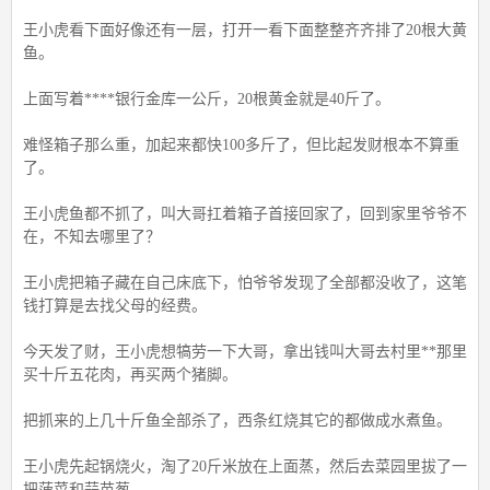
王小虎看下面好像还有一层，打开一看下面整整齐齐排了20根大黄
鱼。
上面写着****银行金库一公斤，20根黄金就是40斤了。
难怪箱子那么重，加起来都快100多斤了，但比起发财根本不算重
了。
王小虎鱼都不抓了，叫大哥扛着箱子首接回家了，回到家里爷爷不
在，不知去哪里了？
王小虎把箱子藏在自己床底下，怕爷爷发现了全部都没收了，这笔
钱打算是去找父母的经费。
今天发了财，王小虎想犒劳一下大哥，拿出钱叫大哥去村里**那里
买十斤五花肉，再买两个猪脚。
把抓来的上几十斤鱼全部杀了，西条红烧其它的都做成水煮鱼。
王小虎先起锅烧火，淘了20斤米放在上面蒸，然后去菜园里拔了一
把菠菜和蒜苗葱。