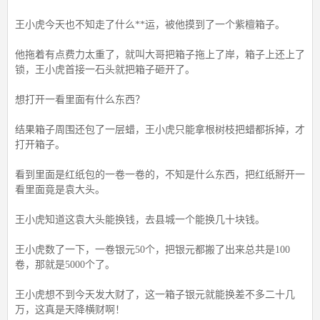
王小虎今天也不知走了什么**运，被他摸到了一个紫檀箱子。
他拖着有点费力太重了，就叫大哥把箱子拖上了岸，箱子上还上了
锁，王小虎首接一石头就把箱子砸开了。
想打开一看里面有什么东西？
结果箱子周围还包了一层蜡，王小虎只能拿根树枝把蜡都拆掉，才
打开箱子。
看到里面是红纸包的一卷一卷的，不知是什么东西，把红纸掰开一
看里面竟是袁大头。
王小虎知道这袁大头能换钱，去县城一个能换几十块钱。
王小虎数了一下，一卷银元50个，把银元都搬了出来总共是100
卷，那就是5000个了。
王小虎想不到今天发大财了，这一箱子银元就能换差不多二十几
万，这真是天降横财啊！