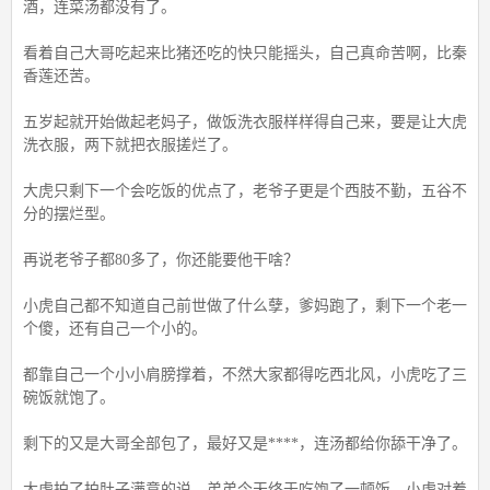
酒，连菜汤都没有了。
看着自己大哥吃起来比猪还吃的快只能摇头，自己真命苦啊，比秦
香莲还苦。
五岁起就开始做起老妈子，做饭洗衣服样样得自己来，要是让大虎
洗衣服，两下就把衣服搓烂了。
大虎只剩下一个会吃饭的优点了，老爷子更是个西肢不勤，五谷不
分的摆烂型。
再说老爷子都80多了，你还能要他干啥？
小虎自己都不知道自己前世做了什么孽，爹妈跑了，剩下一个老一
个傻，还有自己一个小的。
都靠自己一个小小肩膀撑着，不然大家都得吃西北风，小虎吃了三
碗饭就饱了。
剩下的又是大哥全部包了，最好又是****，连汤都给你舔干净了。
大虎拍了拍肚子满意的说，弟弟今天终于吃饱了一顿饭，小虎对着