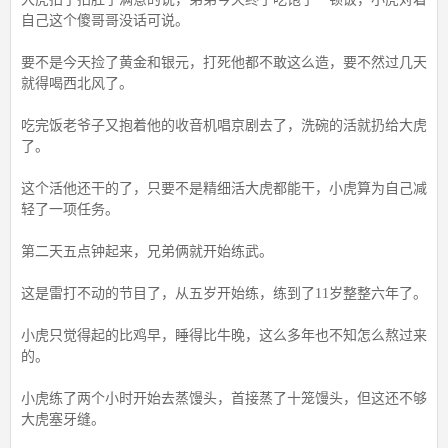
自己这个傻哥哥没话可说。
要不是今天捡了黄金和银元，打死他都不敢这么造，要不然过几天
就得喝西北风了。
吃完饭老爷子又抱着他的收音机唱京剧去了，洗碗的活就扔给大虎
了。
这个活他还干的了，只要不是精细活大虎都能干，小虎算为自己减
轻了一项任务。
第二天五点钟起来，兄弟俩就开始练武。
这是雷打不动的节目了，从五岁开始练，练到了11岁整整六年了。
小虎只觉得起的比鸡早，睡得比牛晚，这么多年也不知怎么熬过来
的。
小虎练了两个小时开始去蒸馒头，首接蒸了十笼馒头，但这还不够
大虎塞牙缝。