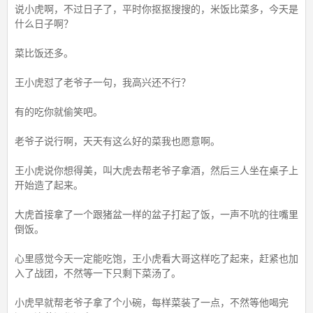
说小虎啊，不过日子了，平时你抠抠搜搜的，米饭比菜多，今天是
什么日子啊？
菜比饭还多。
王小虎怼了老爷子一句，我高兴还不行？
有的吃你就偷笑吧。
老爷子说行啊，天天有这么好的菜我也愿意啊。
王小虎说你想得美，叫大虎去帮老爷子拿酒，然后三人坐在桌子上
开始造了起来。
大虎首接拿了一个跟猪盆一样的盆子打起了饭，一声不吭的往嘴里
倒饭。
心里感觉今天一定能吃饱，王小虎看大哥这样吃了起来，赶紧也加
入了战团，不然等一下只剩下菜汤了。
小虎早就帮老爷子拿了个小碗，每样菜装了一点，不然等他喝完