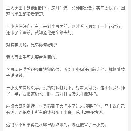
王大虎出手到他们倒下，这时间连一分钟都没要，实在太快了，围
观的学生都没看清楚。
王小虎停好自行车，来到李勇面前，刚才看李勇穿了一件花衬衫，
还带了个墨镜，就知道他是个领头的。
对着李勇说，兄弟你何必呢？
我大哥出手可需要劳务费的。
李勇现在满脸的鼻血狼狈的很，听到王小虎还想敲诈他，就梗着脖
子说没钱。
王小虎笑着说没事，没钱就多打几下，对着大哥说，这小伙脸只肿
了一半，要把这边也打肿，最好打成猪头才能对称。
麻烦大哥你继续，李勇看到王大虎走了过来想要打他，马上说自己
有钱，还把身上所有的钱都掏了出来，总共200多块钱。
这钱都不知李勇是从哪里敲诈来的，现在便宜了王小虎。