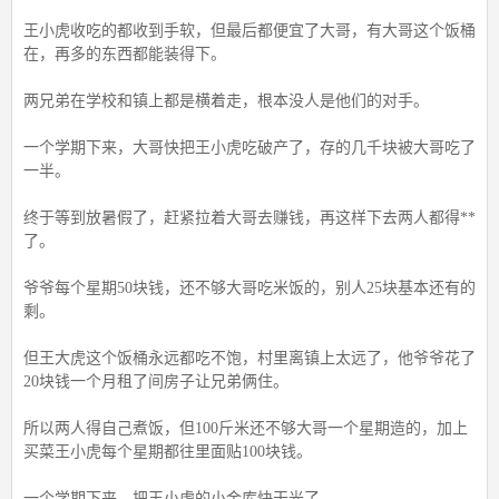
王小虎收吃的都收到手软，但最后都便宜了大哥，有大哥这个饭桶
在，再多的东西都能装得下。
两兄弟在学校和镇上都是横着走，根本没人是他们的对手。
一个学期下来，大哥快把王小虎吃破产了，存的几千块被大哥吃了
一半。
终于等到放暑假了，赶紧拉着大哥去赚钱，再这样下去两人都得**
了。
爷爷每个星期50块钱，还不够大哥吃米饭的，别人25块基本还有的
剩。
但王大虎这个饭桶永远都吃不饱，村里离镇上太远了，他爷爷花了
20块钱一个月租了间房子让兄弟俩住。
所以两人得自己煮饭，但100斤米还不够大哥一个星期造的，加上
买菜王小虎每个星期都往里面贴100块钱。
一个学期下来，把王小虎的小金库快干光了。