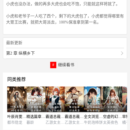
小虎也没办法，做的再多大虎也会吃不饱，只能就这样将就了。
小虎和老爷子一人吃了西个，剩下的大虎包了，小虎都觉得哪里有
大胃王比赛，就把大哥派去，100%保准拿到第一名。
最新更新
第2 章 纵横乡下
继续看书
同类推荐
叶辰肖雯玥叫名字啊
精选篇章我靠武力碾压异界的
霸道总裁和小娇妻的爱恋全本阅读
霸道总裁和小娇妻的爱恋全本阅读免费
全文浏览牛奶泡柿饼的新书有哪些
空虚的幻想全文浏览在线阅读
都市隐龙
暮龄
乙游女主相逢
乙游女主相逢
牛奶泡柿饼
太英夜色
橘子