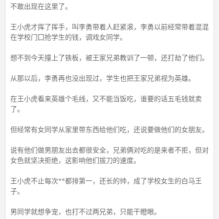
不敢出现在这里了。
王小虎才挥了挥手，叫李勇带着人赶紧滚，李勇以前经常带着混混
在学校门囗抢学生的钱，调戏女同学。
想不到今天撞上了铁板，被王家兄弟教训了一顿，还打劫了他们。
从那以后，李勇再也没出现过，学生也把王家兄弟视为英雄。
在王小虎看来英雄个毛线，又不能当饭吃，谁要的话五毛钱就卖
了。
但经常有女同学从家里带东西给他们吃，还说要做他们的女朋友。
说有他们做男朋友出去都很安全，兄弟俩对吃的是来者不拒，但对
女色就坚决拒绝，这影响他们拔刀的速度。
王小虎不止每次**都排第一，还长的帅，成了学校女生的白马王
子。
男同学就想争宠，也打不过两兄弟，只能干瞪眼。