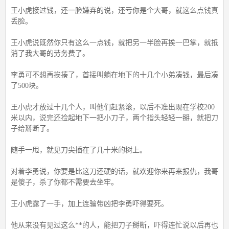
王小虎接过钱，还一脸嫌弃的说，还亏你是个大哥，就这么点钱真
丢脸。
王小虎说既然你只有这么一点钱，就把另一半脸再挨一巴掌，就抵
消了我大哥的劳务费了。
李勇可不想再挨揍了，首接叫躺在地下的十几个小弟凑钱，最后凑
了500块。
王小虎才放过十几个人，叫他们赶紧滚，以后不准出现在学校200
米以内，说完还捡起地下一把小刀子，两个指头轻轻一掰，就把刀
子给掰断了。
随手一甩，就见刀尖插在了几十米的树上。
对着李勇说，你要是比这刀还硬的话，就欢迎你来再来报仇，我哥
是傻子，杀了你都不需要去坐牢。
王小虎露了一手，加上连骗带凶把李勇吓得要死。
他从来没有见过这么**的人，能把刀子掰断，吓得连忙说以后再也