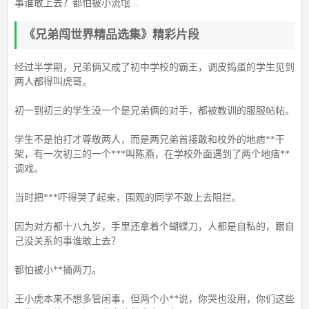
事谁敢上去？都怕被小流氓...
《兄弟闯世界精品选集》精彩片段
经过半学期，兄弟俩又成了初中学校的霸王，调皮捣蛋的学生见到
两人都得叫虎哥。
初一到初三的学生没一个是兄弟俩的对手，都被教训的服服帖帖。
学生不是怕打才尊敬两人，而是两兄弟首接敢和校外的地痞**干
架，有一次初三的一个***叫陈燕，在学校外面遇到了两个地痞**
调戏。
当时把***吓得哭了起来，围观的同学不敢上去阻拦。
因为对方都十八九岁，手里还拿着个蝴蝶刀，人都是自私的，跟自
己没关系的事谁敢上去？
都怕被小**捅两刀。
王小虎本来不想多管闲事，但两个小**说，你哭也没用，你们这些