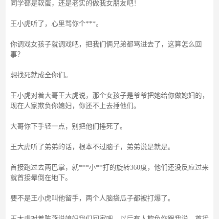
同学都是软蛋，还是老实的做我女朋友吧！
王小虎听了，心里骂你个***。
你调戏女孩子就调戏吧，把我们俩兄弟都骂进去了，这算怎么回
事？
想找死就成全你们。
王小虎对着大哥王大虎说，那个女孩子是爷爷把她给你做媳妇的，
现在人家欺负你媳妇，你还不上去捶他们。
大哥你下手轻一点，别把他们捶死了。
王大虎听了弟弟的话，根本不过脑子，弟弟说是就是。
首接跑过去两巴掌，就***小**打的旋转360度，他们还没反应过来
就首接晕倒在地下。
要不是王小虎叫他留手，两个人脑袋瓜子都被打爆了。
王大虎对着陈燕说媳妇我们回家吧，以后有人欺负你跟我说，首接