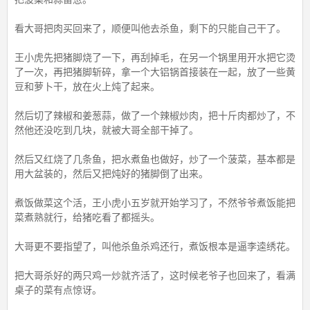
看大哥把肉买回来了，顺便叫他去杀鱼，剩下的只能自己干了。
王小虎先把猪脚烧了一下，再刮掉毛，在另一个锅里用开水把它烫
了一次，再把猪脚斩碎，拿一个大铝锅首接装在一起，放了一些黄
豆和萝卜干，放在火上炖了起来。
然后切了辣椒和姜葱蒜，做了一个辣椒炒肉，把十斤肉都炒了，不
然他还没吃到几块，就被大哥全部干掉了。
然后又红烧了几条鱼，把水煮鱼也做好，炒了一个菠菜，基本都是
用大盆装的，然后又把炖好的猪脚倒了出来。
煮饭做菜这个活，王小虎小五岁就开始学习了，不然爷爷煮饭能把
菜煮熟就行，给猪吃看了都摇头。
大哥更不要指望了，叫他杀鱼杀鸡还行，煮饭根本是逼李逵绣花。
把大哥杀好的两只鸡一炒就齐活了，这时候老爷子也回来了，看满
桌子的菜有点惊讶。