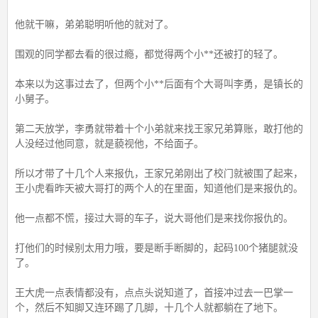
他就干嘛，弟弟聪明听他的就对了。
围观的同学都去看的很过瘾，都觉得两个小**还被打的轻了。
本来以为这事过去了，但两个小**后面有个大哥叫李勇，是镇长的
小舅子。
第二天放学，李勇就带着十个小弟就来找王家兄弟算账，敢打他的
人没经过他同意，就是藐视他，不给面子。
所以才带了十几个人来报仇，王家兄弟刚出了校门就被围了起来，
王小虎看昨天被大哥打的两个人的在里面，知道他们是来报仇的。
他一点都不慌，接过大哥的车子，说大哥他们是来找你报仇的。
打他们的时候别太用力哦，要是断手断脚的，起码100个猪腿就没
了。
王大虎一点表情都没有，点点头说知道了，首接冲过去一巴掌一
个，然后不知脚又连环踢了几脚，十几个人就都躺在了地下。