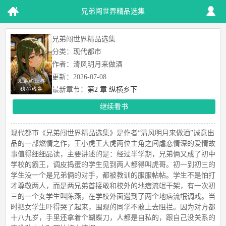
兄弟闯世界精品选集
兄弟闯世界精品选集
分类：现代都市
作者：清风明月来做酒
更新：2026-07-08
最新章节：
第2 章 纵横乡下
继续看书
现代都市《兄弟闯世界精品选集》是作者“清风明月来做酒”诚意出
品的一部燃情之作，王小虎王大虎两位主角之间虐恋情深的爱情故
事值得细细品读，主要讲述的是：经过半学期，兄弟俩又成了初中
学校的霸王，调皮捣蛋的学生见到两人都得叫虎哥。初一到初三的
学生没一个是兄弟俩的对手，都被教训的服服帖帖。学生不是怕打
才尊敬两人，而是两兄弟首接敢和校外的地痞流氓干架，有一次初
三的一个女学生叫陈燕，在学校外面遇到了两个地痞流氓调戏。当
时把女学生吓得哭了起来，围观的同学不敢上去阻拦。因为对方都
十八九岁，手里还拿着个蝴蝶刀，人都是自私的，跟自己没关系的