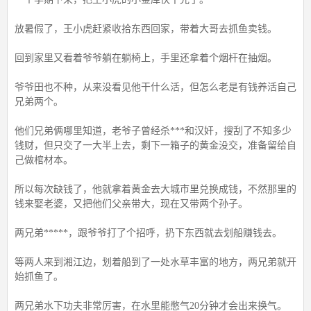
放暑假了，王小虎赶紧收拾东西回家，带着大哥去抓鱼卖钱。
回到家里又看着爷爷躺在躺椅上，手里还拿着个烟杆在抽烟。
爷爷田也不种，从来没看见他干什么活，但怎么老是有钱养活自己
兄弟两个。
他们兄弟俩哪里知道，老爷子曾经杀***和汉奸，搜刮了不知多少
钱财，但只交了一大半上去，剩下一箱子的黄金没交，准备留给自
己做棺材本。
所以每次缺钱了，他就拿着黄金去大城市里兑换成钱，不然那里的
钱来娶老婆，又把他们父亲带大，现在又带两个孙子。
两兄弟*****，跟爷爷打了个招呼，扔下东西就去划船赚钱去。
等两人来到湘江边，划着船到了一处水草丰富的地方，两兄弟就开
始抓鱼了。
两兄弟水下功夫非常厉害，在水里能憋气20分钟才会出来换气。