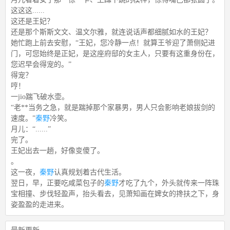
这这这......
这还是王妃？
还是那个斯斯文文、温文尔雅，就连说话声都细腻如水的王妃？
她忙跑上前去安慰，“王妃，您冷静一点！就算王爷迎了萧侧妃进
门，可您始终是正妃，是这座府邸的女主人，只要有这重身份在，
您迟早会得宠的。”
得宠？
哼！
一jio踹飞破水壶。
“老**当务之急，就是踹掉那个家暴男，男人只会影响老娘拔剑的
速度。”
秦野
冷笑。
月儿：“......”
完了。
王妃出去一趟，好像变傻了。
。
这一夜，
秦野
认真规划着古代生活。
翌日，早，正要吃咸菜包子的
秦野
才吃了九个，外头就传来一阵珠
宝相撞、步伐轻盈声，抬头看去，见萧知画在婢女的搀扶之下，身
姿盈盈的走进来。