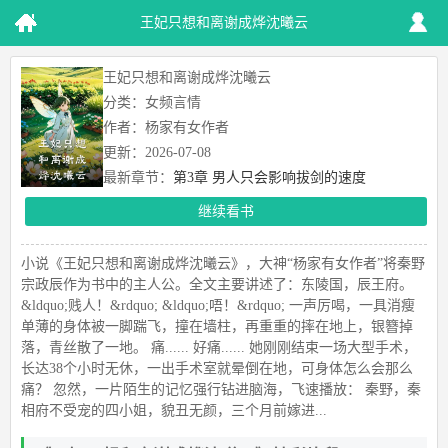
王妃只想和离谢成烨沈曦云
王妃只想和离谢成烨沈曦云
分类：女频言情
作者：杨家有女作者
更新：2026-07-08
最新章节：
第3章 男人只会影响拔剑的速度
继续看书
小说《王妃只想和离谢成烨沈曦云》，大神“杨家有女作者”将秦野
宗政辰作为书中的主人公。全文主要讲述了：东陵国，辰王府。
&ldquo;贱人！&rdquo; &ldquo;唔！&rdquo; 一声厉喝，一具消瘦
单薄的身体被一脚踹飞，撞在墙柱，再重重的摔在地上，银簪掉
落，青丝散了一地。 痛...... 好痛...... 她刚刚结束一场大型手术，
长达38个小时无休，一出手术室就晕倒在地，可身体怎么会那么
痛？ 忽然，一片陌生的记忆强行钻进脑海，飞速播放： 秦野，秦
相府不受宠的四小姐，貌丑无颜，三个月前嫁进...